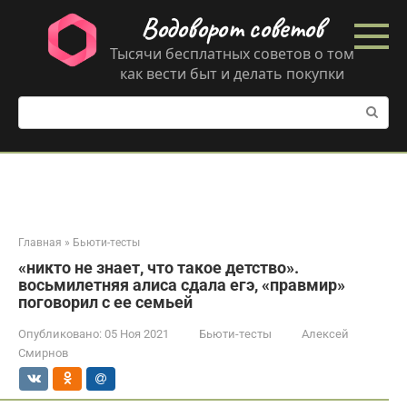
Перейти
Водоворот советов
к
контенту
Тысячи бесплатных советов о том
как вести быт и делать покупки
Поиск:
Главная
»
Бьюти-тесты
«никто не знает, что такое детство».
восьмилетняя алиса сдала егэ, «правмир»
поговорил с ее семьей
Опубликовано:
05 Ноя 2021
Бьюти-тесты
Алексей
Смирнов