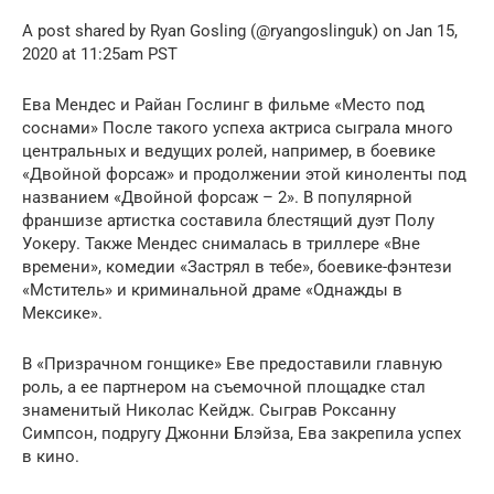
A post shared by Ryan Gosling (@ryangoslinguk) on Jan 15,
2020 at 11:25am PST
Ева Мендес и Райан Гослинг в фильме «Место под
соснами» После такого успеха актриса сыграла много
центральных и ведущих ролей, например, в боевике
«Двойной форсаж» и продолжении этой киноленты под
названием «Двойной форсаж – 2». В популярной
франшизе артистка составила блестящий дуэт Полу
Уокеру. Также Мендес снималась в триллере «Вне
времени», комедии «Застрял в тебе», боевике-фэнтези
«Мститель» и криминальной драме «Однажды в
Мексике».
В «Призрачном гонщике» Еве предоставили главную
роль, а ее партнером на съемочной площадке стал
знаменитый Николас Кейдж. Сыграв Роксанну
Симпсон, подругу Джонни Блэйза, Ева закрепила успех
в кино.