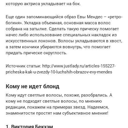
которую актриса укладывает на бок.
Еще один запоминающийся образ Евы Мендес – «ретро-
богиня». Укладка объемная, основная масса волос
собрана на затылке. Сделать такую прическу помогает
начес либо использование специальных накладок из
искусственных локонов. Волосы укладываются в хвост,
а затем кончики убираются вовнутрь, что помогает
придать прическе округлость.
Источник статьи: http://www.justlady.ru/articles-155227-
pricheska-kak-u-zvezdy-10-luchshih-obrazov-evy-mendes
Кому не идет блонд
Кому идут светлые волосы, похоже, разобрались. А
кому не подходят светлые волосы, по мнению
редакции, покажем на примерах звезд. Надеемся,
знаменитости простят нам субъективное мнение!
1. Виктория Бекхэм