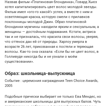
Назвав фильм «Платиновая блондинка», Говард Хьюз
хотел капитализировать цвет волос молодой звезды.
Фильм имел «ого-го какой!» успех, а вместе с ним и
осветляющая краска, которую смели с прилавков
поклонницы молодой Джин. Образ платиновой
блондинки мужчины находили ярким и сексуальным, а
женщины — достойным подражания. Кстати, актриса
так и не призналась, что красила свои волосы, уверяя,
что оттенок дан ей от природы. Харлоу умерла в
возрасте 26 лет, прикованная к постели и теряющая
волосы. Как-то она сказала: «Если бы не цвет волос, в
Голливуде никогда бы и не узнали о моём
существовании».
Образ: школьница-выпускница
Событие : церемония награждения Teen Choice Awards,
2005
Подобные прически выбирает не только Ева Мендес, но
и американские школьницы для выпускных балов. Чуть