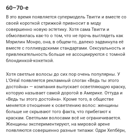
60–70-е
В это время появляется супермодель Твигги и вместе со
своей короткой стрижкой привносит в моду
совершенно новую эстетику. Хотя сама Твигги и
обмолвилась как-то о том, что не прочь выглядеть как
Мэрилин Монро, она, в общем-то, далеко задвинула её
вместе с голливудскими стандартами. Сексуальность и
привлекательность больше не ассоциируются с томной
блондинкой-кокеткой.
Хотя светлые волосы до сих пор очень популярны. У
L’Oréal появляется рекламный слоган «Ведь ты этого
достойна» — компания выпускает осветляющую краску,
которую называет самой дорогой в Америке. Оттуда и
«Ведь ты этого достойна». Кроме того, в обществе
меняется отношение к осветлению волос: женщины
больше не скрывают того факта, что прибегают к
краскам. Светлыми волосами всё не ограничивается.
Женщины экспериментируют, на мировой арене
появляются совершенно разные типажи: Одри Хепбёрн,