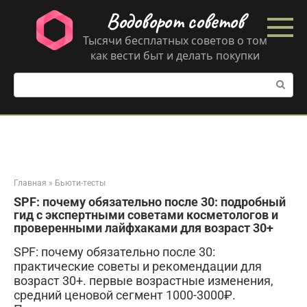
Перейти
Водоворот советов
к
контенту
Тысячи бесплатных советов о том
как вести быт и делать покупки
Поиск:
Главная
»
Бьюти-тесты
SPF: почему обязательно после 30: подробный
гид с экспертными советами косметологов и
проверенными лайфхаками для возраст 30+
SPF: почему обязательно после 30:
практические советы и рекомендации для
возраст 30+. первые возрастные изменения,
средний ценовой сегмент 1000-3000₽.