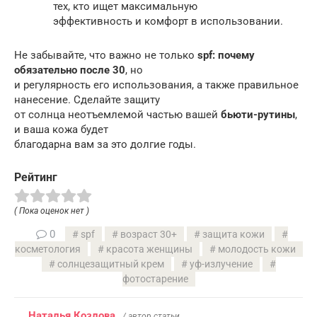
тех, кто ищет максимальную
эффективность и комфорт в использовании.
Не забывайте, что важно не только
spf: почему
обязательно после 30
, но
и регулярность его использования, а также правильное
нанесение. Сделайте защиту
от солнца неотъемлемой частью вашей
бьюти-рутины
,
и ваша кожа будет
благодарна вам за это долгие годы.
Рейтинг
( Пока оценок нет )
0
spf
возраст 30+
защита кожи
косметология
красота женщины
молодость кожи
солнцезащитный крем
уф-излучение
фотостарение
Наталья Козлова
/ автор статьи