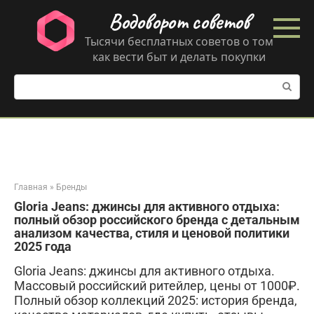
Перейти
Водоворот советов
к
контенту
Тысячи бесплатных советов о том
как вести быт и делать покупки
Поиск:
Главная
»
Бренды
Gloria Jeans: джинсы для активного отдыха:
полный обзор российского бренда с детальным
анализом качества, стиля и ценовой политики
2025 года
Gloria Jeans: джинсы для активного отдыха.
Массовый российский ритейлер, цены от 1000₽.
Полный обзор коллекций 2025: история бренда,