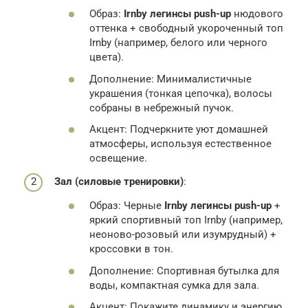
Образ:
Irnby легинсы push-up
нюдового
оттенка + свободный укороченный топ
Irnby (например, белого или черного
цвета).
Дополнение: Минималистичные
украшения (тонкая цепочка), волосы
собраны в небрежный пучок.
Акцент: Подчеркните уют домашней
атмосферы, используя естественное
освещение.
Зал (силовые тренировки)
:
Образ: Черные
Irnby легинсы push-up
+
яркий спортивный топ Irnby (например,
неоново-розовый или изумрудный) +
кроссовки в тон.
Дополнение: Спортивная бутылка для
воды, компактная сумка для зала.
Акцент: Покажите динамику и энергию