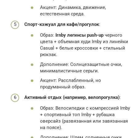
Акцент: Динамика, движение,
естественная среда.
Спорт-кэжуал для кафе/прогулок
:
Образ:
Irnby легинсы push-up
черного
цвета + объемная худи Irnby из линейки
Casual + белые кроссовки + стильный
рюкзак.
Дополнение: Солнцезащитные очки,
минималистичные серьги.
Акцент: Расслабленный, но
продуманный образ.
Активный отдых (например, велопрогулка)
:
Образ: Велосипедки с компрессией Irnby
+ спортивный топ Irnby + рубашка
оверсайз (развязанная или завязанная
на поясе).
Дополнение: Шлем, солнечные очки,