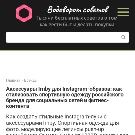
Перейти
Водоворот советов
к
контенту
Тысячи бесплатных советов о том
как вести быт и делать покупки
Поиск:
Главная
»
Бренды
Аксессуары Irnby для Instagram-образов: как
стилизовать спортивную одежду российского
бренда для социальных сетей и фитнес-
контента
Как создать стильные Instagram-луки с
аксессуарами Irnby. Спортивная одежда для
фото, моделирующие легинсы push-up