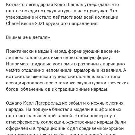
Когда-то легендарная Коко Шанель утверждала, что
платье походит от скульптуры, а не от рисунка. Это
утверждение и стало лейтмотивом всей коллекции
Chanel весна 2021 круизного направления.
Внимание к деталям
Практически каждый наряд, формирующий весенне-
летнюю коллекцию, имел свою сложную форму.
Например, твидовые костюмы в различных вариациях
чем-то отдаленно напоминали мраморные изваяния. А
вот светлая женская туника светло-пепельного тона
ассоциировалось все с теми же скульптурами греческих
богов, облаченных в их традиционные наряды.
Однако Карл Лагерфельд не забыл и о нежных легких
нарядах. На подиуме блистали модели в шифоновых
платьях с завышенной талией. Чтобы подчеркнуть
атмосферность коллекции, женственные наряды были
оформлены в традиционных для средиземноморской
тематики цветах — охра, беж, цвет слоновой кости,