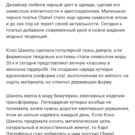
Дизайнер любила черный цвет в одежде, сделав его
символом элегантности и аристократизма. Маленькое
черное платье Chanel стало еще одним символов эпохи
и до сих пор не теряет своей актуальности. Сегодня к
платью добавили современный крой и новое видение
модных тенденций.
Коко Шанель сделала популярной ткань джерси, а ее
фирменные твидовые костюмы стали символом моды
20-х и сегодня представляют вечную классику в
женском гардеробе. На создание наряда кутюрье
вдохновила униформа слуг, выполненная из мягкого на
ощупь материала, но отлично державшую форму.
Шанель ввела в моду бижутерию, ювелирные изделия-
трансформеры. Легендарная кутюрье вообще не
понимала, зачем нужны дорогие ювелирные украшения,
если их нельзя надевать каждый день. Если Коко
Шанель придумала носить металлические цепи,
натуральный и искусственный жемчуг, то Карл
Лагерфельд стал добавлять к ним логотип Chanel.