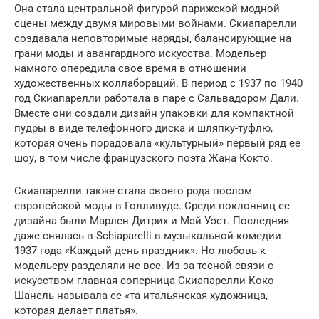
Она стала центральной фигурой парижской модной
сцены между двумя мировыми войнами. Скиапарелли
создавала неповторимые наряды, балансирующие на
грани моды и авангардного искусства. Модельер
намного опередила свое время в отношении
художественных коллабораций. В период с 1937 по 1940
год Скиапарелли работала в паре с Сальвадором Дали.
Вместе они создали дизайн упаковки для компактной
пудры в виде телефонного диска и шляпку-туфлю,
которая очень порадовала «культурный» первый ряд ее
шоу, в том числе французского поэта Жана Кокто.
Скиапарелли также стала своего рода послом
европейской моды в Голливуде. Среди поклонниц ее
дизайна были Марлен Дитрих и Мэй Уэст. Последняя
даже снялась в Schiaparelli в музыкальной комедии
1937 года «Каждый день праздник». Но любовь к
модельеру разделяли не все. Из-за тесной связи с
искусством главная соперница Скиапарелли Коко
Шанель называла ее «та итальянская художница,
которая делает платья».