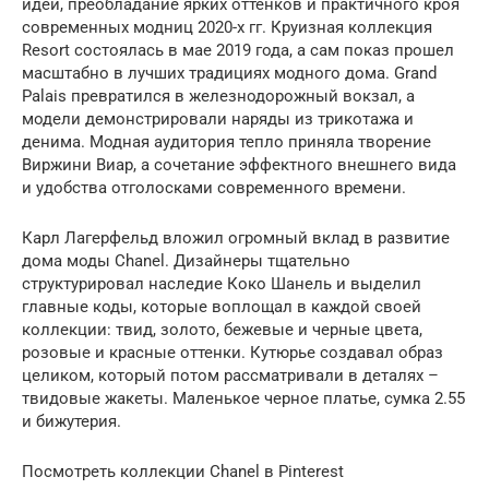
идеи, преобладание ярких оттенков и практичного кроя
современных модниц 2020-х гг. Круизная коллекция
Resort состоялась в мае 2019 года, а сам показ прошел
масштабно в лучших традициях модного дома. Grand
Palais превратился в железнодорожный вокзал, а
модели демонстрировали наряды из трикотажа и
денима. Модная аудитория тепло приняла творение
Виржини Виар, а сочетание эффектного внешнего вида
и удобства отголосками современного времени.
Карл Лагерфельд вложил огромный вклад в развитие
дома моды Chanel. Дизайнеры тщательно
структурировал наследие Коко Шанель и выделил
главные коды, которые воплощал в каждой своей
коллекции: твид, золото, бежевые и черные цвета,
розовые и красные оттенки. Кутюрье создавал образ
целиком, который потом рассматривали в деталях –
твидовые жакеты. Маленькое черное платье, сумка 2.55
и бижутерия.
Посмотреть коллекции Chanel в Pinterest