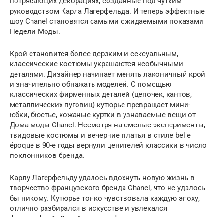
потрясающих декорациях, созданные под чутким
руководством Карла Лагерфельда. И теперь эффектные
шоу Chanel становятся самыми ожидаемыми показами
Недели Моды.
Крой становится более дерзким и сексуальным,
классические костюмы украшаются необычными
деталями. Дизайнер начинает менять лаконичный крой
и значительно обнажать моделей. С помощью
классических фирменных деталей (цепочек, кантов,
металлических пуговиц) кутюрье превращает мини-
юбки, бюстье, кожаные куртки в узнаваемые вещи от
Дома моды Chanel. Несмотря на смелые эксперименты,
твидовые костюмы и вечерние платья в стиле belle
époque в 90-е годы вернули ценителей классики в число
поклонников бренда.
Карлу Лагерфельду удалось вдохнуть новую жизнь в
творчество французского бренда Chanel, что не удалось
бы никому. Кутюрье тонко чувствовала каждую эпоху,
отлично разбирался в искусстве и увлекался