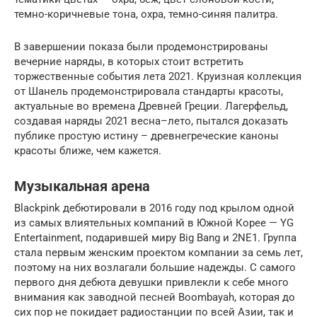
темно-коричневые тона, охра, темно-синяя палитра.
В завершении показа были продемонстрированы
вечерние наряды, в которых стоит встретить
торжественные события лета 2021. Круизная коллекция
от Шанель продемонстрировала стандарты красоты,
актуальные во времена Древней Греции. Лагерфельд,
создавая наряды 2021 весна–лето, пытался доказать
публике простую истину – древнегреческие каноны
красоты ближе, чем кажется.
Музыкальная арена
Blackpink дебютировали в 2016 году под крылом одной
из самых влиятельных компаний в Южной Корее — YG
Entertainment, подарившей миру Big Bang и 2NE1. Группа
стала первым женским проектом компании за семь лет,
поэтому на них возлагали большие надежды. С самого
первого дня дебюта девушки привлекли к себе много
внимания как заводной песней Boombayah, которая до
сих пор не покидает радиостанции по всей Азии, так и