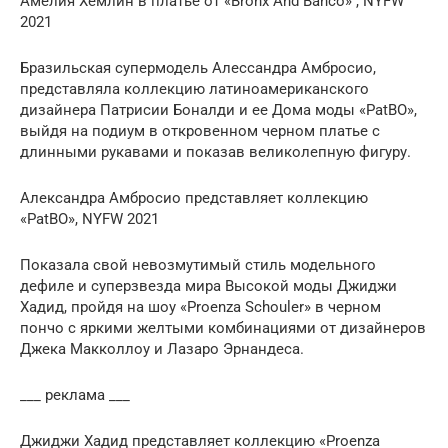
Амелия Хемлин в платье от «Bronx And Banco» , NYFW
2021
Бразильская супермодель Алессандра Амбросио,
представляла коллекцию латиноамериканского
дизайнера Патрисии Боналди и ее Дома моды «PatBO»,
выйдя на подиум в откровенном черном платье с
длинными рукавами и показав великолепную фигуру.
Александра Амбросио представляет коллекцию
«PatBO», NYFW 2021
Показала свой невозмутимый стиль модельного
дефиле и суперзвезда мира Высокой моды Джиджи
Хадид, пройдя на шоу «Proenza Schouler» в черном
пончо с яркими желтыми комбинациями от дизайнеров
Джека Макколлоу и Лазаро Эрнандеса.
___ реклама ___
Джиджи Хадид представляет коллекцию «Proenza