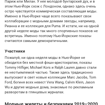
Париж или Милан. У нее молодой бунтарский дух, и в
этом Нью-Йорк схож с Лондоном, однако здесь очень
остро чувствуется коммерческая составляющая моды.
Именно в Нью-Йорке чаще всего показывают свои
коллаборации с модными домами звезды, например,
Рианна и ее коллекция для Puma. И кстати, ни на одной
другой неделе моды так много спортивных показов не
встретишь. Именно поэтому Нью-Йоркские показы
считаются самыми демократичными.
Участники
Пожалуй, ни одна неделя моды в Нью-Йорке не
обходится без местной фэшн-аристократии, показы
Tommy Hilfiger, Michael Kors и Ralph Lauren давно стали
ее неотъемлемой частью. Также здесь традиционно
выпускают в свет новые коллекции Marc Jacobs, Tom
Ford, богиня всех невест Vera Wang, Calvin Klein, Jason
Wu и другие модные дома, знакомые по рекламным
разворотам в глянцевых журналах.
Модные жилеты и безрукавки 2019–2020