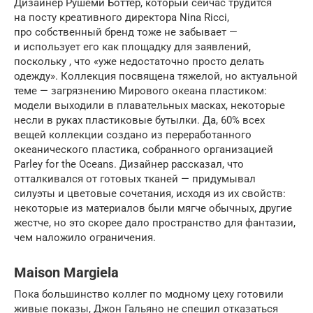
Дизайнер Рушеми Боттер, который сейчас трудится
на посту креативного директора Nina Ricci,
про собственный бренд тоже не забывает —
и использует его как площадку для заявлений,
поскольку , что «уже недостаточно просто делать
одежду». Коллекция посвящена тяжелой, но актуальной
теме — загрязнению Мирового океана пластиком:
модели выходили в плавательных масках, некоторые
несли в руках пластиковые бутылки. Да, 60% всех
вещей коллекции создано из переработанного
океанического пластика, собранного организацией
Parley for the Oceans. Дизайнер рассказал, что
отталкивался от готовых тканей — придумывал
силуэты и цветовые сочетания, исходя из их свойств:
некоторые из материалов были мягче обычных, другие
жестче, но это скорее дало пространство для фантазии,
чем наложило ограничения.
Maison Margiela
Пока большинство коллег по модному цеху готовили
живые показы, Джон Гальяно не спешил отказаться