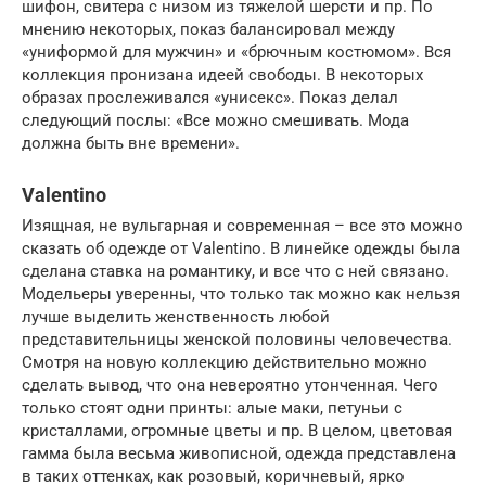
шифон, свитера с низом из тяжелой шерсти и пр. По
мнению некоторых, показ балансировал между
«униформой для мужчин» и «брючным костюмом». Вся
коллекция пронизана идеей свободы. В некоторых
образах прослеживался «унисекс». Показ делал
следующий послы: «Все можно смешивать. Мода
должна быть вне времени».
Valentino
Изящная, не вульгарная и современная – все это можно
сказать об одежде от Valentino. В линейке одежды была
сделана ставка на романтику, и все что с ней связано.
Модельеры уверенны, что только так можно как нельзя
лучше выделить женственность любой
представительницы женской половины человечества.
Смотря на новую коллекцию действительно можно
сделать вывод, что она невероятно утонченная. Чего
только стоят одни принты: алые маки, петуньи с
кристаллами, огромные цветы и пр. В целом, цветовая
гамма была весьма живописной, одежда представлена
в таких оттенках, как розовый, коричневый, ярко