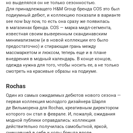
но выделялся он не только сезонностью.
Для принадлежащего H&M Group бренда COS это был
подиумный дебют, и коллекцию показали в варианте
see now buy now, то есть она сразу же появилась
в магазинах бренда. COS — марка мидл-сегмента,
известная своим выверенным скандинавским
минимализмом (и в новой коллекции его было
предостаточно) и стирающая грань между
массмаркетом и люксом, теперь еще и в плане
внедрения в модный календарь. В конце концов,
одежда нужна для того, чтобы носить ее, а не только
смотреть на красивые образы на подиуме.
Rochas
Один из самых ожидаемых дебютов нового сезона —
первая коллекция молодого дизайнера Шарля
де Вильморена для Rochas, креативным директором
которого он стал в феврале. И, пожалуй, ожидания
модной публики оправдались: коллекция
действительно получилась самобытной, яркой,
смешавшей в себе и коды бренда вроде