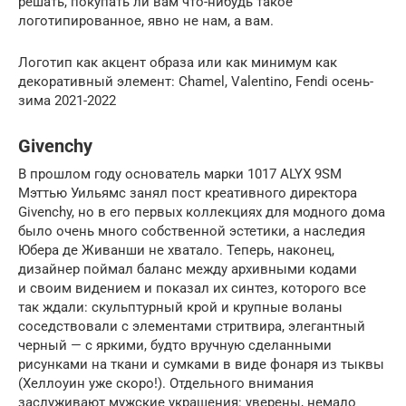
решать, покупать ли вам что-нибудь такое
логотипированное, явно не нам, а вам.
Логотип как акцент образа или как минимум как
декоративный элемент: Chamel, Valentino, Fendi осень-
зима 2021-2022
Givenchy
В прошлом году основатель марки 1017 ALYX 9SM
Мэттью Уильямс занял пост креативного директора
Givenchy, но в его первых коллекциях для модного дома
было очень много собственной эстетики, а наследия
Юбера де Живанши не хватало. Теперь, наконец,
дизайнер поймал баланс между архивными кодами
и своим видением и показал их синтез, которого все
так ждали: скульптурный крой и крупные воланы
соседствовали с элементами стритвира, элегантный
черный — с яркими, будто вручную сделанными
рисунками на ткани и сумками в виде фонаря из тыквы
(Хеллоуин уже скоро!). Отдельного внимания
заслуживают мужские украшения: уверены, немало