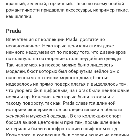
красный, зеленый, горчичный. Плюс ко всему особой
романтичности придавали аксессуары, например такие,
как шляпки.
Prada
Впечатления от коллекции Prada достаточно
неоднозначное. Некоторые ценители стиля даже
немного недоумевают по поводу того, что дизайнеров
натолкнуло на сотворение столь неудобной одежды.
Так, например, на показе можно было лицезреть
моделей, бюст которых был обернутым нейлоном с
нанесенным логотипом модного дома; бюстье
надевалось на прямо поверх платья и выделялось тем,
что узор его был цифровым; на ногах были нейлоновые
носки и пр. Конечно, некоторые были готовы и к
такому повороту, так как Prada славится длинной
историей экспериментов со стереотипами в области
женской и мужской одежды. В его коллекциях спорт
бросал вызов цветочным принтам, промышленные
материалы были в конфронтации с шифоном и т.д.
Кроме того, в коллекции был сделан акцент на девичьи