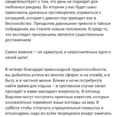
свидетельствует о том, что день не подходит для
любовных рандеву. Во вторник у вас будет шанс
превозмочь духовные противоречия, справиться с
ситуацией, которая с давних пор приводит вас в
беспокойство. Преодолев давнишние тревоги и тайные
побуждения, вы станете новым человеком. В среду то,
что выглядит проигрышем, является существенным
достижением
Самое важное — не сдаваться, и неукоснительно идти к
своей цели!
В четверг благодаря превосходной трудоспособности,
вы добьетесь успеха во многих сферах: и на службе, и в
быту, и в частной жизни. Ближе к ночи потребуется
найти время для отдыха – в противном случае запал
пропадёт и вами завладеет инертность. В пятницу
Водолею могут поступить приятные известия, которые
основательно переменят ваши взгляды на мир. В
субботу чтобы отпугнуть отрицательные помыслы и
ипохондрию, надо во всём творящемся вокруг замечать