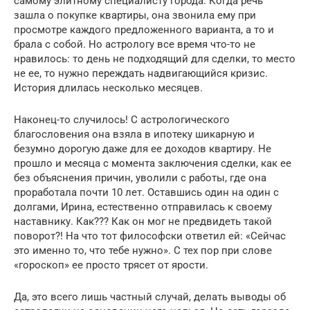
самому элитному специалисту города. Когда речь
зашла о покупке квартиры, она звонила ему при
просмотре каждого предложенного варианта, а то и
брала с собой. Но астрологу все время что-то не
нравилось: то день не подходящий для сделки, то место
не ее, то нужно переждать надвигающийся кризис.
История длилась несколько месяцев.
Наконец-то случилось! С астрологического
благословения она взяла в ипотеку шикарную и
безумно дорогую даже для ее доходов квартиру. Не
прошло и месяца с момента заключения сделки, как ее
без объяснения причин, уволили с работы, где она
проработала почти 10 лет. Оставшись один на один с
долгами, Ирина, естественно отправилась к своему
наставнику. Как??? Как он мог не предвидеть такой
поворот?! На что тот философски ответил ей: «Сейчас
это именно то, что тебе нужно». С тех пор при слове
«гороскоп» ее просто трясет от ярости.
Да, это всего лишь частный случай, делать выводы об