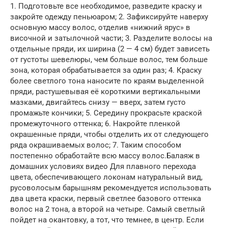
1. Подготовьте все необходимое, разведите краску и
закройте одежду пеньюаром; 2. Зафиксируйте наверху
основную массу волос, отделив «нижний ярус» в
височной и затылочной части; 3. Разделите волосы на
отдельные пряди, их ширина (2 — 4 см) будет зависеть
от густоты шевелюры, чем больше волос, тем больше
зона, которая обрабатывается за один раз; 4. Краску
более светлого тона наносите по краям выделенной
пряди, растушевывая её короткими вертикальными
мазками, двигайтесь снизу — вверх, затем густо
промажьте кончики; 5. Середину прокрасьте краской
промежуточного оттенка; 6. Накройте пленкой
окрашенные пряди, чтобы отделить их от следующего
ряда окрашиваемых волос; 7. Таким способом
постепенно обработайте всю массу волос.Балаяж в
домашних условиях видео Для плавного перехода
цвета, обеспечивающего локонам натуральный вид,
русоволосым барышням рекомендуется использовать
два цвета краски, первый светлее базового оттенка
волос на 2 тона, а второй на четыре. Самый светлый
пойдет на окантовку, а тот, что темнее, в центр. Если