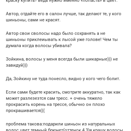
краску купить? ведь нужно именно «попасть» в цвет.
Автор, отдайте его в салон лучше, так делают те, у кого
шиньоны, сами не красят.
Автор свои сволосы надо было сохранять а не
шиньоны приклеиывать к лысой уже голове! Чем ты
думала когда волосы убивала?
Зойкина, волосы у меня всегда были шикарные))) не
завидуй)))
Да, Зойкину не туда понесло, видно у кого чего болит.
Если сами будете красить, смотрите аккуратно, так как
может разлезезтся сам тресс. + очень тяжело
прокрасить корень на трессе, обычно он плохо
прокрашивается(((
проблема такова:подарили шиньон из натуральных
волос цвет темный брюнет(оттенок 4.3)я крашу волосы