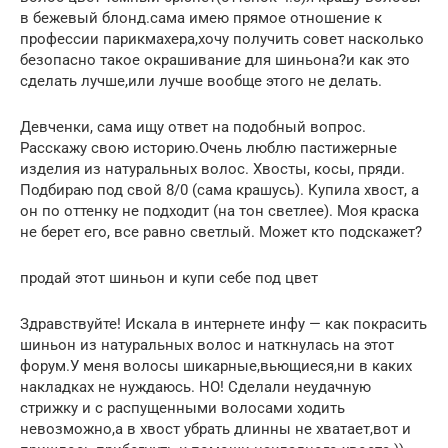
в бежевый блонд.сама имею прямое отношение к
профессии парикмахера,хочу получить совет насколько
безопасно такое окрашивание для шиньона?и как это
сделать лучше,или лучше вообще этого не делать.
Девченки, сама ищу ответ на подобный вопрос.
Расскажу свою историю.Очень люблю пастижерные
изделия из натуральных волос. Хвосты, косы, пряди.
Подбираю под свой 8/0 (сама крашусь). Купила хвост, а
он по оттенку не подходит (на тон светлее). Моя краска
не берет его, все равно светлый. Может кто подскажет?
продай этот шиньон и купи себе под цвет
Здравствуйте! Искала в интернете инфу — как покрасить
шиньон из натуральных волос и наткнулась на этот
форум.У меня волосы шикарные,вьющиеся,ни в каких
накладках не нуждаюсь. НО! Сделали неудачную
стрижку и с распущенными волосами ходить
невозможно,а в хвост убрать длинны не хватает,вот и