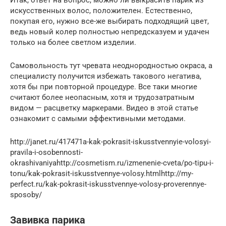
искусственных волос, положителен. Естественно,
покупая его, нужно все-же выбирать подходящий цвет,
ведь новый колер полностью непредсказуем и удачен
только на более светлом изделии.
Самовольность тут чревата неоднородностью окраса, а
специалисту получится избежать такового негатива,
хотя бы при повторной процедуре. Все таки многие
считают более неопасным, хотя и трудозатратным
видом — расцветку маркерами. Видео в этой статье
ознакомит с самыми эффективными методами.
http://janet.ru/417471a-kak-pokrasit-iskusstvennyie-volosyi-
pravila-i-osobennosti-
okrashivaniyahttp://cosmetism.ru/izmenenie-cveta/po-tipu-i-
tonu/kak-pokrasit-iskusstvennye-volosy.htmlhttp://my-
perfect.ru/kak-pokrasit-iskusstvennye-volosy-proverennye-
sposoby/
Завивка парика