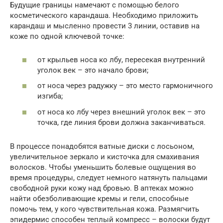
Будущие границы намечают с помощью белого
косметического карандаша. Необходимо приложить
карандаш и мысленно провести 3 линии, оставив на
коже по одной ключевой точке:
от крыльев носа ко лбу, пересекая внутренний
уголок век – это начало брови;
от носа через радужку – это место гармоничного
изгиба;
от носа ко лбу через внешний уголок век – это
точка, где линия брови должна заканчиваться.
В процессе понадобятся ватные диски с лосьоном,
увеличительное зеркало и кисточка для смахивания
волосков. Чтобы уменьшить болевые ощущения во
время процедуры, следует немного натянуть пальцами
свободной руки кожу над бровью. В аптеках можно
найти обезболивающие кремы и гели, способные
помочь тем, у кого чувствительная кожа. Размягчить
эпидермис способен теплый компресс – волоски будут