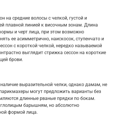
н на средние волосы с челкой, густой и
ей плавной линией к височным зонам. Длина
формы и черт лица, при этом возможно
ять ее асимметрично, наискосок, ступенчато и
сессон с короткой челкой, нередко называемой
онтрастно выглядит стрижка сессон на короткие
щей брови.
наличие выразительной челки, однако дамам, не
 парикмахеры могут предложить варианты без
рмляются длинные рваные прядки по бокам.
руглолицым барышням, но абсолютно
ной формой лица.