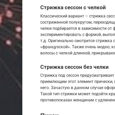
Стрижка сессон с челкой
Классический вариант – стрижка сессо
состриженной полукругом, переходящ
челки подбирается в зависимости от 
экспериментировать с формой, выполн
т.д. Оригинально смотрится стрижка 
«французской». Также очень модно, к
волосы с челкой длинной, прикрываю
Стрижка сессон без челки
Стрижка под сессон предусматривает 
приемлющим этот элемент прически,
него. Зачастую в данном случае офо
Такой тип стрижки может подойти к
противопоказан женщинам с удлинен