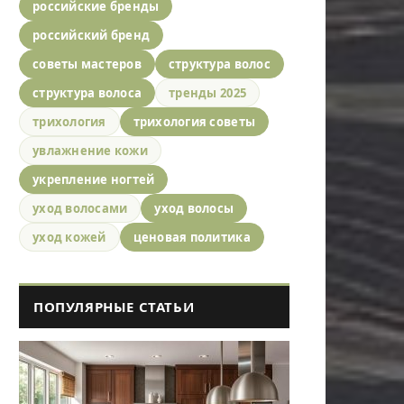
российские бренды
российский бренд
советы мастеров
структура волос
структура волоса
тренды 2025
трихология
трихология советы
увлажнение кожи
укрепление ногтей
уход волосами
уход волосы
уход кожей
ценовая политика
ПОПУЛЯРНЫЕ СТАТЬИ