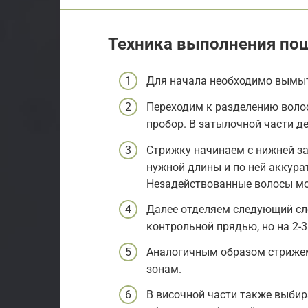
Техника выполнения по
Для начала необходимо вымыт
Переходим к разделению воло
пробор. В затылочной части д
Стрижку начинаем с нижней з
нужной длины и по ней аккура
Незадействованные волосы мо
Далее отделяем следующий сло
контрольной прядью, но на 2-3
Аналогичным образом стрижем
зонам.
В височной части также выби