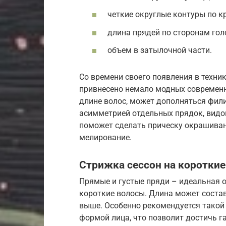
четкие округлые контуры по к
длина прядей по сторонам гол
объем в затылочной части.
Со времени своего появления в техни
привнесено немало модных современн
длине волос, может дополняться фил
асимметрией отдельных прядок, видои
поможет сделать прическу окрашиван
мелирование.
Стрижка сессон на коротки
Прямые и густые пряди – идеальная о
короткие волосы. Длина может состав
выше. Особенно рекомендуется такой
формой лица, что позволит достичь г