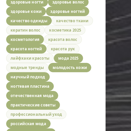
здоровые ногти
здоровье волос
здоровье кожи
здоровье ногтей
качество одежды
качество ткани
кератин волос
косметика 2025
косметология
красота волос
красота ногтей
красота рук
лайфхаки красоты
мода 2025
модные тренды
молодость кожи
научный подход
ногтевая пластина
отечественная мода
практические советы
профессиональный уход
российская мода