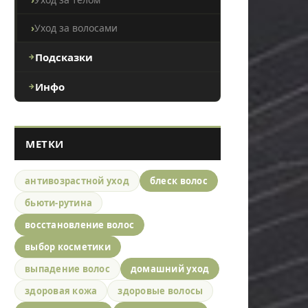
Уход за волосами
Подсказки
Инфо
МЕТКИ
антивозрастной уход
блеск волос
бьюти-рутина
восстановление волос
выбор косметики
выпадение волос
домашний уход
здоровая кожа
здоровые волосы