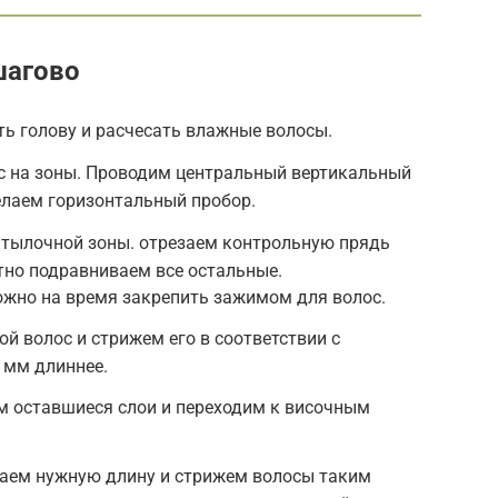
шагово
ь голову и расчесать влажные волосы.
с на зоны. Проводим центральный вертикальный
елаем горизонтальный пробор.
атылочной зоны. отрезаем контрольную прядь
тно подравниваем все остальные.
жно на время закрепить зажимом для волос.
й волос и стрижем его в соответствии с
 мм длиннее.
 оставшиеся слои и переходим к височным
раем нужную длину и стрижем волосы таким