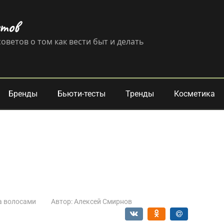
етов
оветов о том как вести быт и делать
Бренды
Бьюти-тесты
Тренды
Косметика
а волосами
Автор:
Алексей Смирнов