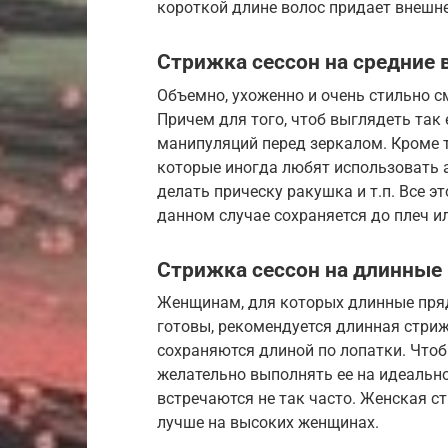
короткой длине волос придает внешне
Стрижка сессон на средние
Объемно, ухоженно и очень стильно с
Причем для того, чтоб выглядеть так
манипуляций перед зеркалом. Кроме т
которые иногда любят использовать а
делать прическу ракушка и т.п. Все э
данном случае сохраняется до плеч и
Стрижка сессон на длинные
Женщинам, для которых длинные пряди
готовы, рекомендуется длинная стриж
сохраняются длиной по лопатки. Что
желательно выполнять ее на идеально
встречаются не так часто. Женская с
лучше на высоких женщинах.