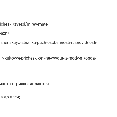
icheski/zvezd/mirey-mate
pazh/
henskaya-strizhka-pazh-osobennosti-raznovidnosti-
r/kultovye-pricheski-oni-ne-vyydut-iz-mody-nikogda/
ианта стрижки являются:
а до плеч;