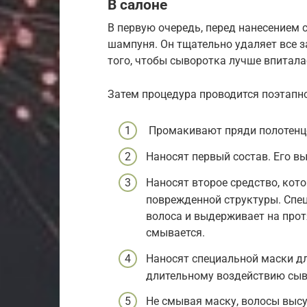
В салоне
В первую очередь, перед нанесением
шампуня. Он тщательно удаляет все за
того, чтобы сыворотка лучше впиталас
Затем процедура проводится поэтапно
Промакивают пряди полотенце
Наносят первый состав. Его вы
Наносят второе средство, кот
поврежденной структуры. Спец
волоса и выдерживает на прот
смывается.
Наносят специальной маски дл
длительному воздействию сыв
Не смывая маску, волосы выс