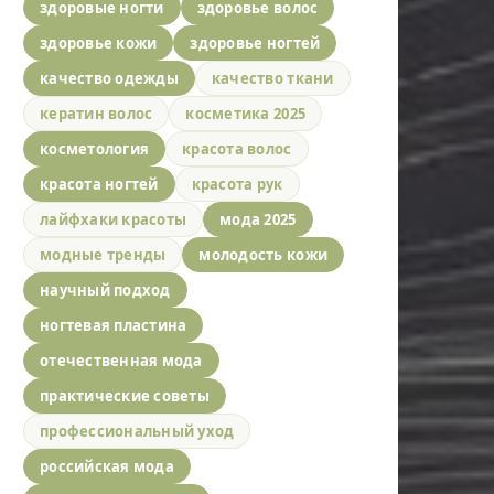
здоровые ногти
здоровье волос
здоровье кожи
здоровье ногтей
качество одежды
качество ткани
кератин волос
косметика 2025
косметология
красота волос
красота ногтей
красота рук
лайфхаки красоты
мода 2025
модные тренды
молодость кожи
научный подход
ногтевая пластина
отечественная мода
практические советы
профессиональный уход
российская мода