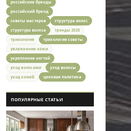
российские бренды
российский бренд
советы мастеров
структура волос
структура волоса
тренды 2025
трихология
трихология советы
увлажнение кожи
укрепление ногтей
уход волосами
уход волосы
уход кожей
ценовая политика
ПОПУЛЯРНЫЕ СТАТЬИ