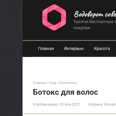
Перейти
к
Водоворот сов
контенту
Тысячи бесплатных с
покупки
Главная
Интервью
Красота
Главная
»
Уход
»
Косметика
Ботокс для волос
Опубликовано:
05 Ноя 2021
Рубрика:
Косме