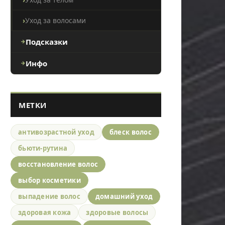
Уход за волосами
Подсказки
Инфо
МЕТКИ
антивозрастной уход
блеск волос
бьюти-рутина
восстановление волос
выбор косметики
выпадение волос
домашний уход
здоровая кожа
здоровые волосы