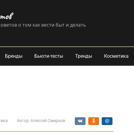
етов
оветов о том как вести быт и делать
Бренды
Бьюти-тесты
Тренды
Косметика
тика
Автор:
Алексей Смирнов