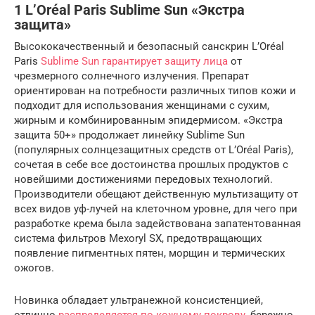
1 L’Oréal Paris Sublime Sun «Экстра
защита»
Высококачественный и безопасный санскрин L’Oréal
Paris
Sublime Sun гарантирует защиту лица
от
чрезмерного солнечного излучения. Препарат
ориентирован на потребности различных типов кожи и
подходит для использования женщинами с сухим,
жирным и комбинированным эпидермисом. «Экстра
защита 50+» продолжает линейку Sublime Sun
(популярных солнцезащитных средств от L’Oréal Paris),
сочетая в себе все достоинства прошлых продуктов с
новейшими достижениями передовых технологий.
Производители обещают действенную мультизащиту от
всех видов уф-лучей на клеточном уровне, для чего при
разработке крема была задействована запатентованная
система фильтров Mexoryl SX, предотвращающих
появление пигментных пятен, морщин и термических
ожогов.
Новинка обладает ультранежной консистенцией,
отлично
распределяется по кожному покрову
, бережно