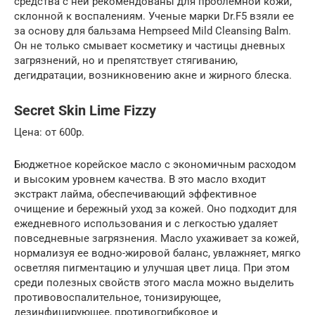
средства с ней рекомендованы для проблемной кожи,
склонной к воспалениям. Ученые марки Dr.F5 взяли ее
за основу для бальзама Hempseed Mild Cleansing Balm.
Он не только смывает косметику и частицы дневных
загрязнений, но и препятствует стягиванию,
дегидратации, возникновению акне и жирного блеска.
Secret Skin Lime Fizzy
Цена: от 600р.
Бюджетное корейское масло с экономичным расходом
и высоким уровнем качества. В это масло входит
экстракт лайма, обеспечивающий эффективное
очищение и бережный уход за кожей. Оно подходит для
ежедневного использования и с легкостью удаляет
повседневные загрязнения. Масло ухаживает за кожей,
нормализуя ее водно-жировой баланс, увлажняет, мягко
осветляя пигментацию и улучшая цвет лица. При этом
среди полезных свойств этого масла можно выделить
противовоспалительное, тонизирующее,
дезинфицирующее, противогрибковое и