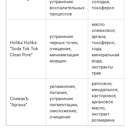
устранение
солодки,
воспалительных
токоферол
процессов
масло
оливковое,
устранение
аргана,
Holika Holika
черных точек,
токоферол,
“Soda Tok Tok
очищение,
сода,
Clean Pore”
минимизация
минеральная
морщин
вода,
экстракты
трав
рапсовое,
увлажнение,
миндальное,
питание,
касторовое,
СпивакЪ
устранение
аргановое
“Аргана”
пигментации,
масло,
омоложение,
экстракт
очищение
розмарина