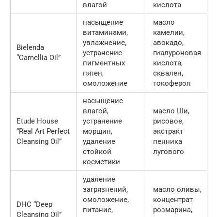
влагой
кислота
насыщение
масло
витаминами,
камелии,
увлажнение,
авокадо,
Bielenda
устранение
гиалуроновая
“Camellia Oil”
пигментных
кислота,
пятен,
сквален,
омоложение
токоферол
насыщение
влагой,
масло Ши,
Etude House
устранение
рисовое,
“Real Art Perfect
морщин,
экстракт
Cleansing Oil”
удаление
пенника
стойкой
лугового
косметики
удаление
загрязнений,
масло оливы,
омоложение,
концентрат
DHC “Deep
питание,
розмарина,
Cleansing Oil”