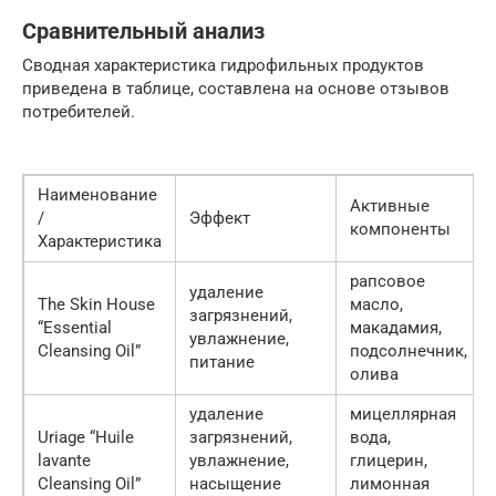
Сравнительный анализ
Сводная характеристика гидрофильных продуктов
приведена в таблице, составлена на основе отзывов
потребителей.
Наименование
Активные
/
Эффект
компоненты
Характеристика
рапсовое
удаление
The Skin House
масло,
загрязнений,
“Essential
макадамия,
увлажнение,
Cleansing Oil”
подсолнечник,
питание
олива
удаление
мицеллярная
Uriage “Huile
загрязнений,
вода,
lavante
увлажнение,
глицерин,
Cleansing Oil”
насыщение
лимонная