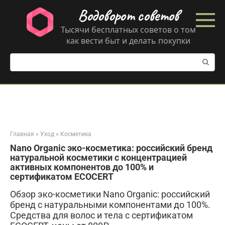
Перейти
Водоворот советов
к
контенту
Тысячи бесплатных советов о том
как вести быт и делать покупки
Поиск:
Главная
»
Уход
»
Косметика
Nano Organic эко-косметика: российский бренд
натуральной косметики с концентрацией
активных компонентов до 100% и
сертификатом ECOCERT
Обзор эко-косметики Nano Organic: российский
бренд с натуральными компонентами до 100%.
Средства для волос и тела с сертификатом