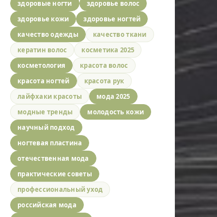
здоровые ногти
здоровье волос
здоровье кожи
здоровье ногтей
качество одежды
качество ткани
кератин волос
косметика 2025
косметология
красота волос
красота ногтей
красота рук
лайфхаки красоты
мода 2025
модные тренды
молодость кожи
научный подход
ногтевая пластина
отечественная мода
практические советы
профессиональный уход
российская мода