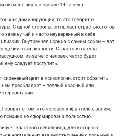
й пигмент лишь в начале 19-го века.
тон как доминирующий, то это говорит о
уры. С одной стороны, он пылает страстью, готов
то замкнутый и часто неуверенный в себе
 близких. Внутренняя борьба с самим собой – вот
ведения этой личности. Страстная натура
ассудком, из-за чего человек часто будет
к ему следует поступить.
т сиреневый цвет в психологии, стоит обратить
 в нем преобладает – теплый красный или
интерпретации:
 Говорит о том, что человек инфантилен, раним,
го психика не сформирована полностью.
ризует властного себялюбца, для которого
ться нормальных взаимоотношений с родными и