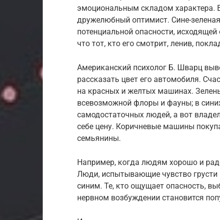
эмоциональным складом характера. 
дружелюбный оптимист. Сине-зеленая
потенциальной опасности, исходящей 
что тот, кто его смотрит, ленив, покл
Американский психолог Б. Шварц выве
рассказать цвет его автомобиля. Сч
на красных и желтых машинах. Зелен
всевозможной флоры и фауны; в сини
самодостаточных людей, а вот владел
себе цену. Коричневые машины покуп
семьянины.
Например, когда людям хорошо и радо
Люди, испытывающие чувство грусти 
синим. Те, кто ощущает опасность, в
нервном возбуждении становится по