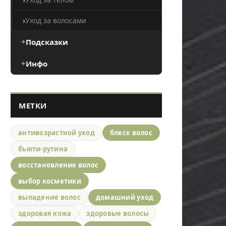
Уход за волосами
Подсказки
Инфо
МЕТКИ
антивозрастной уход
блеск волос
бьюти-рутина
восстановление волос
выбор косметики
выпадение волос
домашний уход
здоровая кожа
здоровые волосы