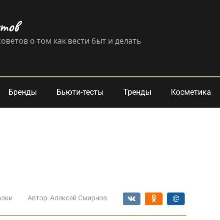
етов
оветов о том как вести быт и делать
Бренды
Бьюти-тесты
Тренды
Косметика
азки
Автор:
Алексей Смирнов