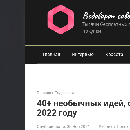
Перейти
к
Водоворот сов
контенту
Тысячи бесплатных с
покупки
Главная
Интервью
Красота
Главная
»
Подсказки
40+ необычных идей, 
2022 году
Опубликовано:
05 Ноя 2021
Рубрика:
Подск