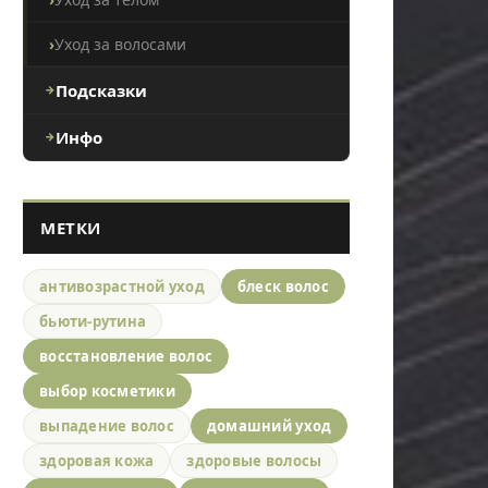
Уход за волосами
Подсказки
Инфо
МЕТКИ
антивозрастной уход
блеск волос
бьюти-рутина
восстановление волос
выбор косметики
выпадение волос
домашний уход
здоровая кожа
здоровые волосы