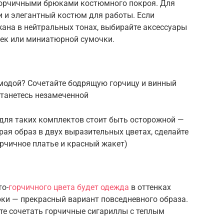
 горчичными брюками костюмного покроя. Для
и и элегантный костюм для работы. Если
ана в нейтральных тонах, выбирайте аксессуары
жек или миниатюрной сумочки.
 модой? Сочетайте бодрящую горчицу и винный
станетесь незамеченной
 для таких комплектов стоит быть осторожной —
рая образ в двух выразительных цветах, сделайте
рчичное платье и красный жакет)
м
о-
горчичного цвета будет одежда
в оттенках
юки — прекрасный вариант повседневного образа.
те сочетать горчичные сигариллы с теплым