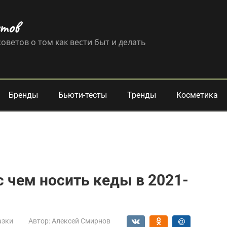
етов
оветов о том как вести быт и делать
Бренды
Бьюти-тесты
Тренды
Косметика
с чем носить кеды в 2021-
азки
Автор:
Алексей Смирнов