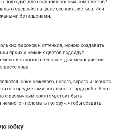
чно подходит для создания полных комплектов?
пальто оверсайз на фоне осенних листьев. Или
кожаными ботильонами.
ольких фасонов и оттенков, можно создавать
бки ярких и нежных цветов подойдут
темных и строгих оттенках – для мероприятий,
 дресс-кода.
яются юбки бежевого, белого, серого и черного
четать с предметами остального гардероба. А вот
ла с различным принтом, стоит быть
я немного «поломать голову», чтобы создать
ную юбку