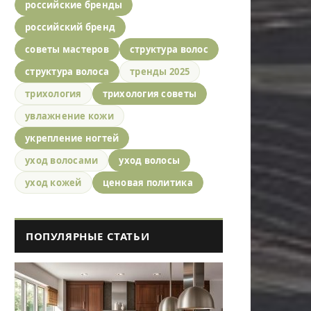
российские бренды
российский бренд
советы мастеров
структура волос
структура волоса
тренды 2025
трихология
трихология советы
увлажнение кожи
укрепление ногтей
уход волосами
уход волосы
уход кожей
ценовая политика
ПОПУЛЯРНЫЕ СТАТЬИ