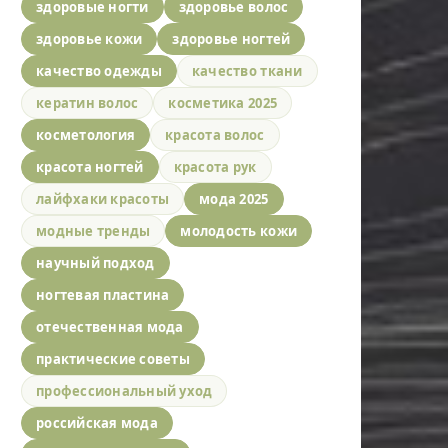
здоровые ногти
здоровье волос
здоровье кожи
здоровье ногтей
качество одежды
качество ткани
кератин волос
косметика 2025
косметология
красота волос
красота ногтей
красота рук
лайфхаки красоты
мода 2025
модные тренды
молодость кожи
научный подход
ногтевая пластина
отечественная мода
практические советы
профессиональный уход
российская мода