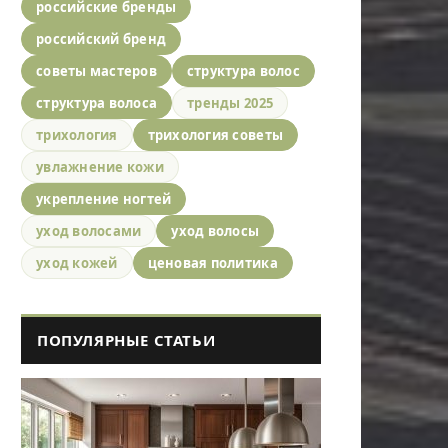
российские бренды
российский бренд
советы мастеров
структура волос
структура волоса
тренды 2025
трихология
трихология советы
увлажнение кожи
укрепление ногтей
уход волосами
уход волосы
уход кожей
ценовая политика
ПОПУЛЯРНЫЕ СТАТЬИ