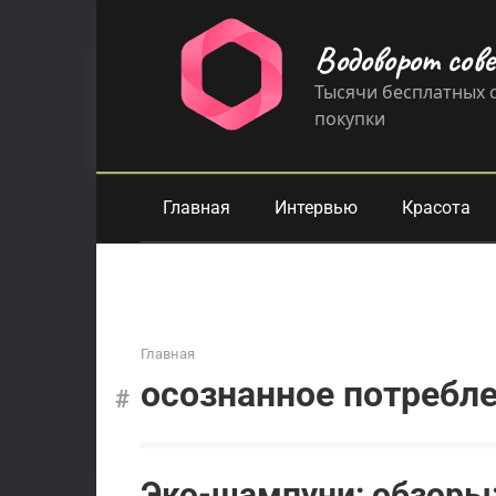
Перейти
к
Водоворот сов
контенту
Тысячи бесплатных с
покупки
Главная
Интервью
Красота
Главная
осознанное потребл
Эко-шампуни: обзоры: