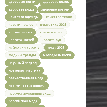
здоровые ногти
здоровье волос
здоровье кожи
здоровье ногтей
качество одежды
качество ткани
кератин волос
косметика 2025
косметология
красота волос
красота ногтей
красота рук
лайфхаки красоты
мода 2025
модные тренды
молодость кожи
научный подход
ногтевая пластина
отечественная мода
практические советы
профессиональный уход
российская мода