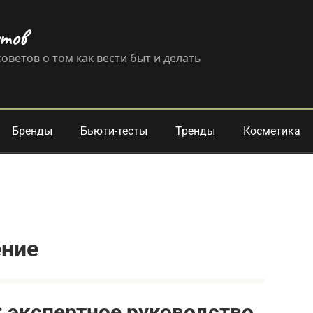
етов
оветов о том как вести быт и делать
Бренды
Бьюти-тесты
Тренды
Косметика
ение
 экспертное руководство