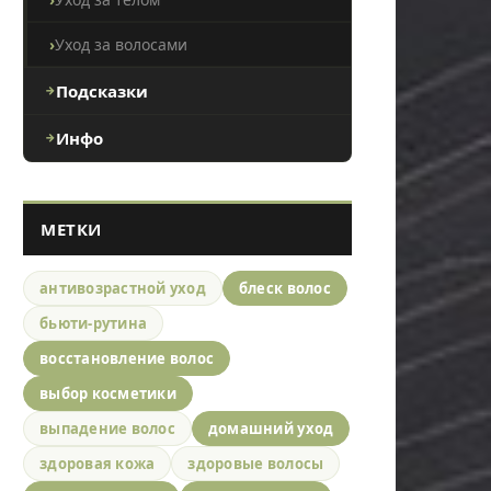
Уход за волосами
Подсказки
Инфо
МЕТКИ
антивозрастной уход
блеск волос
бьюти-рутина
восстановление волос
выбор косметики
выпадение волос
домашний уход
здоровая кожа
здоровые волосы