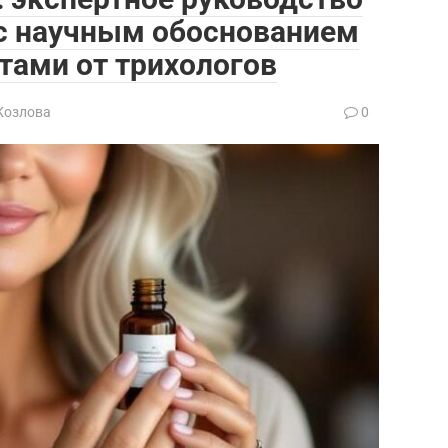
 с научным обоснованием
тами от трихологов
Козлова
0