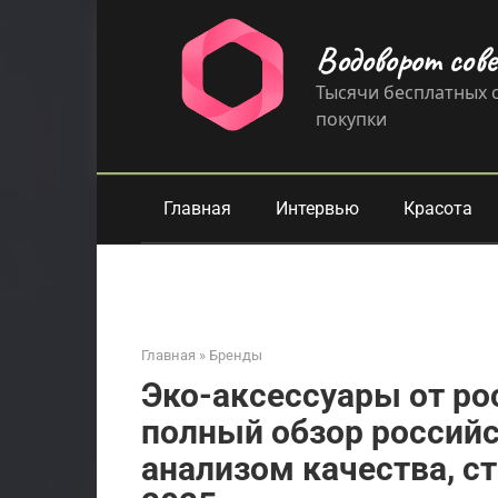
Перейти
к
Водоворот сов
контенту
Тысячи бесплатных с
покупки
Главная
Интервью
Красота
Главная
»
Бренды
Эко-аксессуары от ро
полный обзор российс
анализом качества, с