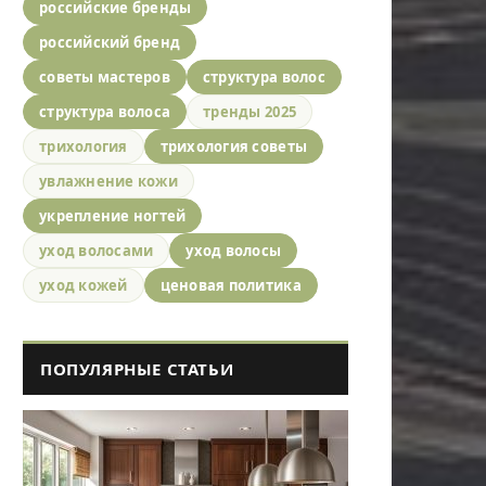
российские бренды
российский бренд
советы мастеров
структура волос
структура волоса
тренды 2025
трихология
трихология советы
увлажнение кожи
укрепление ногтей
уход волосами
уход волосы
уход кожей
ценовая политика
ПОПУЛЯРНЫЕ СТАТЬИ