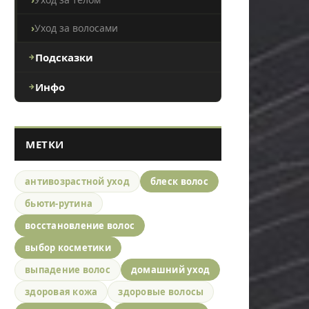
Уход за волосами
Подсказки
Инфо
МЕТКИ
антивозрастной уход
блеск волос
бьюти-рутина
восстановление волос
выбор косметики
выпадение волос
домашний уход
здоровая кожа
здоровые волосы