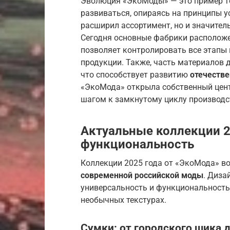
Эволюция «ЭкоМоды» — это пример то
развиваться, опираясь на принципы ус
расширил ассортимент, но и значител
Сегодня основные фабрики расположе
позволяет контролировать все этапы
продукции. Также, часть материалов д
что способствует развитию
отечеств
«ЭкоМода» открыла собственный цент
шагом к замкнутому циклу производс
Актуальные коллекции 20
функциональность
Коллекции 2025 года от «ЭкоМода» в
современной российской моды
. Диза
универсальность и функциональность,
необычных текстурах.
Сумки: от городского шика 