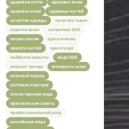
здоровые ногти
здоровье волос
здоровье кожи
здоровье ногтей
качество одежды
качество ткани
кератин волос
косметика 2025
косметология
красота волос
красота ногтей
красота рук
лайфхаки красоты
мода 2025
модные тренды
молодость кожи
научный подход
ногтевая пластина
отечественная мода
практические советы
профессиональный уход
российская мода