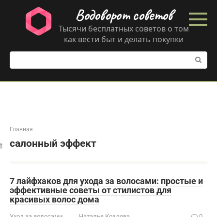
Перейти
Водоворот советов
к
контенту
Тысячи бесплатных советов о том
как вести быт и делать покупки
Поиск:
Главная
салонный эффект
7 лайфхаков для ухода за волосами: простые и
эффективные советы от стилистов для
красивых волос дома
Уход за волосами
Наталья Козлова
0