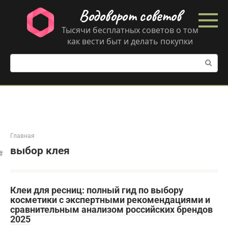
Перейти
Водоворот советов
к
контенту
Тысячи бесплатных советов о том
как вести быт и делать покупки
Поиск:
Главная
выбор клея
Клеи для ресниц: полный гид по выбору
косметики с экспертными рекомендациями и
сравнительным анализом российских брендов
2025