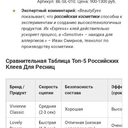
Артикул: BE-SE-010. Цена: 900-1300 руб.
Экспертный комментарий:
«BeautyEyes
показывает, что
российская косметики
способна к
экспериментам и созданию высокотехнологичных
продуктов. Их «Express» клей действительно
ускоряет процесс, а «Sensitive» – находка для
аллергиков.»
– Иван Смирнов, технолог по
производству косметики.
Сравнительная Таблица Топ-5 Российских
Клеев Для Ресниц
Бренд /
Скорость
Безопасность
Эффект
Продукт
сцепки
состава
(срок но
Vivienne
Средняя
Хорошая
Высока
Classic
(2-3 сек)
Lovely
Быстрая
Отличная (низкая
Очень 