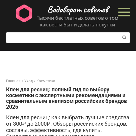
Перейти
Водоворот советов
к
контенту
Тысячи бесплатных советов о том
как вести быт и делать покупки
Поиск:
Главная
»
Уход
»
Косметика
Клеи для ресниц: полный гид по выбору
косметики с экспертными рекомендациями и
сравнительным анализом российских брендов
2025
Клеи для ресниц: как выбрать лучшие средства
от 300₽ до 2000₽. Обзоры российских брендов,
составы, эффективность, где купить.