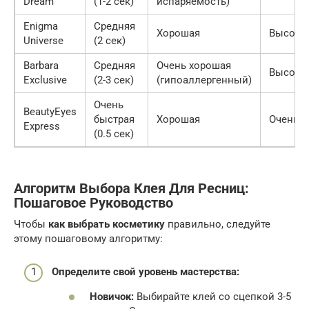
Dream
(1-2 сек)
испаряемость)
Enigma
Средняя
Хорошая
Высока
Universe
(2 сек)
Barbara
Средняя
Очень хорошая
Высока
Exclusive
(2-3 сек)
(гипоаллергенный)
Очень
BeautyEyes
быстрая
Хорошая
Очень 
Express
(0.5 сек)
Алгоритм Выбора Клея Для Ресниц:
Пошаговое Руководство
Чтобы
как выбрать косметику
правильно, следуйте
этому пошаговому алгоритму:
Определите свой уровень мастерства:
Новичок:
Выбирайте клей со сцепкой 3-5