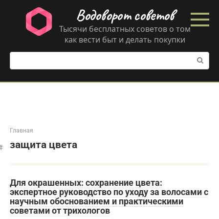
Перейти
Водоворот советов
к
контенту
Тысячи бесплатных советов о том
как вести быт и делать покупки
Поиск:
Главная
защита цвета
Для окрашенных: сохранение цвета:
экспертное руководство по уходу за волосами с
научным обоснованием и практическими
советами от трихологов