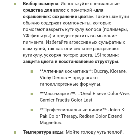
Выбор шампуня
: Используйте специальные
средства для волос
с пометкой «
для
окрашенных: сохранение цвета
». Такие шампуни
обычно содержат компоненты, которые
помогают закрыть кутикулу волоса (полимеры,
УФ-фильтры) и предотвратить вымывание
пигмента. Избегайте агрессивных сульфатных
шампуней, так как они сильнее раскрывают
кутикулу, ускоряя потерю цвета. LSI-термин:
защита цвета и восстановление структуры
.
**Аптечная косметика**: Ducray, Klorane,
Vichy Dercos – предлагают
гипоаллергенные формулы.
**Масс-маркет**: L’Oréal Elseve Color-Vive,
Garnier Fructis Color Last.
**Профессиональные линии**: Joico K-
Pak Color Therapy, Redken Color Extend
Magnetics.
Температура воды
: Мойте голову чуть тёплой,