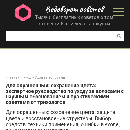
Перейти
Водоворот советов
к
контенту
Тысячи бесплатных советов о том
как вести быт и делать покупки
Поиск:
Главная
»
Уход
»
Уход за волосами
Для окрашенных: сохранение цвета:
экспертное руководство по уходу за волосами с
научным обоснованием и практическими
советами от трихологов
Для окрашенных: сохранение цвета: защита
цвета и восстановление структуры. Выбор
средств, техники применения, ошибки в уходе,