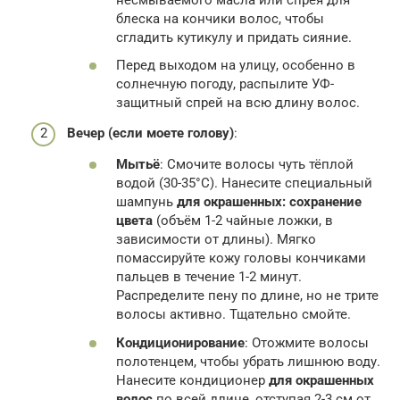
блеска на кончики волос, чтобы
сгладить кутикулу и придать сияние.
Перед выходом на улицу, особенно в
солнечную погоду, распылите УФ-
защитный спрей на всю длину волос.
Вечер (если моете голову)
:
Мытьё
: Смочите волосы чуть тёплой
водой (30-35°C). Нанесите специальный
шампунь
для окрашенных: сохранение
цвета
(объём 1-2 чайные ложки, в
зависимости от длины). Мягко
помассируйте кожу головы кончиками
пальцев в течение 1-2 минут.
Распределите пену по длине, но не трите
волосы активно. Тщательно смойте.
Кондиционирование
: Отожмите волосы
полотенцем, чтобы убрать лишнюю воду.
Нанесите кондиционер
для окрашенных
волос
по всей длине, отступая 2-3 см от