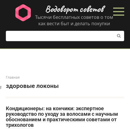
Перейти
Водоворот советов
к
контенту
Тысячи бесплатных советов о том
как вести быт и делать покупки
Поиск:
Главная
здоровые локоны
Кондиционеры: на кончики: экспертное
руководство по уходу за волосами с научным
обоснованием и практическими советами от
трихологов