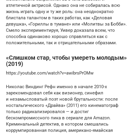
атлетичной актрисой. Однако она не собиралась всю
жизнь играть одну и ту же роль: она неоднократно
блистала талантом в таких работах, как «Деловая
девушка», «Гориллы в тумане» или «Молитвы за Бобби».
Смело экспериментируя, Уивер доказала всем, что
способна одинаково хорошо справляться как с
положительными, так и отрицательными образами.
«Слишком стар, чтобы умереть молодым»
(2019)
https://youtube.com/watch?v=awibrsPrOMw
Николас Виндинг Рефн именно в начале 2010-х
зарекомендовал себя как визионер, синефил
и незамысловатый поэт новой брутальности: после
ностальгического «Драйва» (2011) его кинематограф
только радикализировался — и достиг
бескомпромиссного пика в сериале для Amazon.
Криминальный детектив, в котором смешались
коррумпированная полиция, американо-ямайская