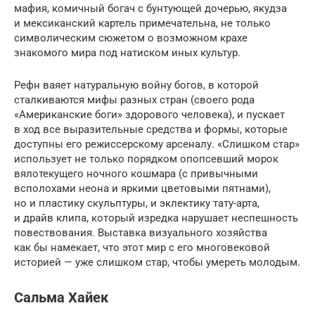
мафия, комичный богач с бунтующей дочерью, якудза
и мексиканский картель примечательна, не только
символическим сюжетом о возможном крахе
знакомого мира под натиском иных культур.
Рефн ваяет натуральную войну богов, в которой
сталкиваются мифы разных стран (своего рода
«Американские боги» здорового человека), и пускает
в ход все выразительные средства и формы, которые
доступны его режиссерскому арсеналу. «Слишком стар»
использует не только порядком опопсевший морок
вялотекущего ночного кошмара (с привычными
всполохами неона и яркими цветовыми пятнами),
но и пластику скульптуры, и эклектику тату-арта,
и драйв клипа, который изредка нарушает неспешность
повествования. Выставка визуального хозяйства
как бы намекает, что этот мир с его многовековой
историей — уже слишком стар, чтобы умереть молодым.
Сальма Хайек