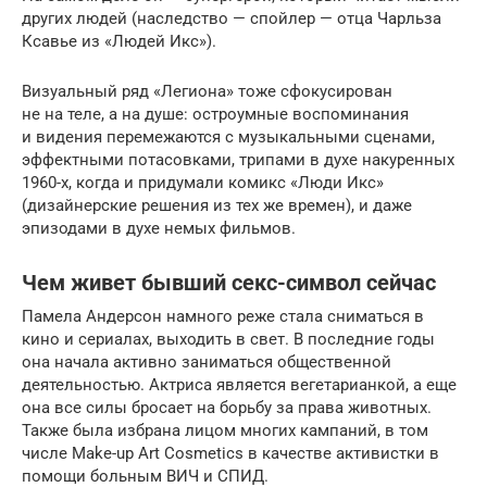
других людей (наследство — спойлер — отца Чарльза
Ксавье из «Людей Икс»).
Визуальный ряд «Легиона» тоже сфокусирован
не на теле, а на душе: остроумные воспоминания
и видения перемежаются с музыкальными сценами,
эффектными потасовками, трипами в духе накуренных
1960-х, когда и придумали комикс «Люди Икс»
(дизайнерские решения из тех же времен), и даже
эпизодами в духе немых фильмов.
Чем живет бывший секс-символ сейчас
Памела Андерсон намного реже стала сниматься в
кино и сериалах, выходить в свет. В последние годы
она начала активно заниматься общественной
деятельностью. Актриса является вегетарианкой, а еще
она все силы бросает на борьбу за права животных.
Также была избрана лицом многих кампаний, в том
числе Make-up Art Cosmetics в качестве активистки в
помощи больным ВИЧ и СПИД.