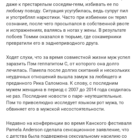
даже к престарелым соседям-геям, избивать ее по
любому поводу. Ситуация усугубилась, ведь супруг пил
и употреблял наркотики. Часто при избиении он терял
сознание, после чего просыпался в собственной рвоте
и испражнениях, валяясь в ногах у жены. В результате
побоев Томми оказался в тюрьме, где сокамерники
превратили его в заднеприводного друга.
Ходят слухи, что за время совместной жизни муж успел
заразить Пэм геппатитом C, от которого она долго
лечилась. Памела после долгих скитаний и нескольких
неудачных отношений вышла замуж за любящего и
преданного Рика Саломона. К слову, с последним
мужем женщина в период с 2007 до 2014 года сходилась
не раз. Последние новости о паре- неутешительные.
Пэм то привселюдно исследует языком рот мужа, то
обвиняет его в мужской несостоятельности.
Недавно на конференции во время Канского фестиваля
Pamela Anderson сделала сенсационное заявление, что
с детства была подвержена сексуальному насилию со