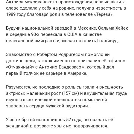
Актриса мексиканского происхождения первые шаги к
славе сделала у себя на родине, получив известность в
1989 году благодаря роли в теленовелле «Тереза».
Будучи национальной звездой в Мексике, Сальма Хайек
в середине 90-х переехала в США в качестве
нелегальной эмигрантки, желая покорить Голливуд.
Знакомство с Робертом Родригесом помогло ей
достичь цели, так как именно он пригласил её в фильм
«Отчаянный» с Антонио Бандерасом, который дал
первый толчок её карьере в Америке.
Разумеется, не последнюю роль сыграла и внешность
актрисы: маленький рост (157 см) и внушительная грудь
вкупе с экзотической внешностью помогли ей
завоевать сердца мужской аудитории.
2 сентября ей исполнилось 52 года, но назвать её
женщиной в возрасте язык не поворачивается.