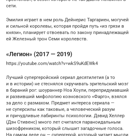
сети.
Эмилия играет в нем роль Дейнерис Таргариен, могучей
и сильной королевы, которая пройдя путь «из грязи в
князи», планирует отвоевать по закону принадлежащей
ей Железный трон Семи королевств.
«Легион» (2017 — 2019)
https://youtube.com/watch?v=wkS9uKdEWk4
Лучший супергеройский сериал десятилетия (а то
и в истории) не стеснялся скручивать зрительский мозг
в бараний рог: шоураннер Ноа Хоули, перепридумавший
и развивший мифологию коэновского «Фарго», взялся
за дело с размахом. Предмет интереса сериала —
не суперсилы как таковые, а человеческий разум
и причудливые лабиринты психологии. Дэвид Хеллер
(Дэн Стивенс) много лет считался параноидальным
шизофреником, который слышит загадочные голоса.
На самом деле он — супергерой, который читает мысли