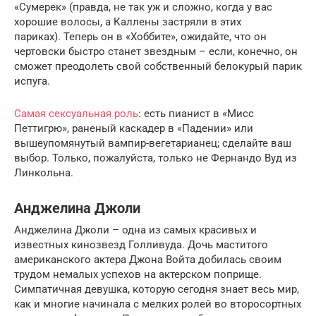
«Сумерек» (правда, не так уж и сложно, когда у вас
хорошие волосы, а Каллены застряли в этих
париках). Теперь он в «Хоббите», ожидайте, что он
чертовски быстро станет звездным – если, конечно, он
сможет преодолеть свой собственный белокурый парик
испуга.
Самая сексуальная роль
: есть пианист в «Мисс
Петтигрю», раненый каскадер в «Падении» или
вышеупомянутый вампир-вегетарианец; сделайте ваш
выбор. Только, пожалуйста, только не Фернандо Вуд из
Линкольна.
Анджелина Джоли
Анджелина Джоли – одна из самых красивых и
известных кинозвезд Голливуда. Дочь маститого
американского актера Джона Войта добилась своим
трудом немалых успехов на актерском поприще.
Симпатичная девушка, которую сегодня знает весь мир,
как и многие начинала с мелких ролей во второсортных