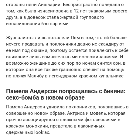
стороны няни Айшварии. Беспристрастно поведала о
том, как была изнасилована в 12 лет знакомым своего
друга, а в довесок стала жертвой группового
изнасилования 6-ю парнями
Журналисты лишь пожалели Пэм в том, что ей больше
нечего продавать и поклонники давно не скандируют
ее имя под окнами, поэтому остается привлекать к себе
внимание лишь сомнительными воспоминаниями. И
возможно женщине до сих пор по ночам снится сон, в
котором она все так же грациозно спешит на помощь
по пляжу Малибу в легендарном красном купальнике
Памела Андерсон попрощалась с бикини:
секс-бомба в новом образе
Памела Андерсон удивила поклонников, появившись в
совершенно новом образе. Актриса и модель, которая
прочно ассоциируется с пляжными фотосессиями в
красном монокини, предстала в лаконичных
сдержанных look’ах.