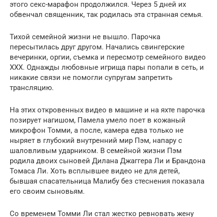
этого секс-марафон продолжился. Через 5 дней их
обвенчал священник, так родилась эта странная семья.
Тихой семейной жизни не вышло. Парочка
пересытилась друг другом. Начались свингерские
вечеринки, оргии, съемка и пересмотр семейного видео
XXX. Однажды любовные игрища пары попали в сеть, и
никакие связи не помогли супругам запретить
трансляцию.
На этих откровенных видео в машине и на яхте парочка
позирует нагишом, Памела умело поет в кожаный
микрофон Томми, а после, камера едва только не
ныряет в глубокий внутренний мир Пэм, напару с
шаловливым ударником. В семейной жизни Пэм
родила двоих сыновей Дилана Джаггера Ли и Брандона
Томаса Ли. Хоть всплывшее видео не для детей,
бывшая спасательница Малибу без стеснения показала
его своим сыновьям.
Со временем Томми Ли стал жестко ревновать жену