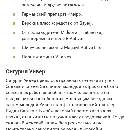
замечены и другие витамины.
Германский препарат Kneipp.
Берокка плюс (средство от Bayer).
От производителя Midsona – таблетки,
растворимые в воде В-Active.
Шипучие витамины Megavit Active Life.
Поливитамины Vitaplex.
Сигурни Уивер
Сигурни Уивер пришлось проделать нелегкий путь к
большой славе. За спиной молодой актрисы не было
серьезных работ, способных громко заявить о ее
выдающихся способностях. Настоящим звездным
часом молодой Уивер стал фантастический триллер
Ридли Скотта «Чужой», который просто «взорвал»
прокат, став хитом и получив массу продолжений. Тогда
сильный женский типаж был редкостью, и он
моментально закрепился за очень высокой и