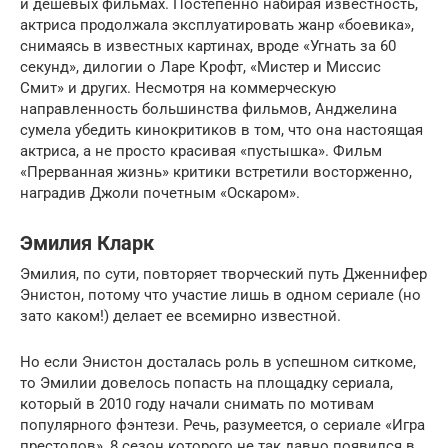
и дешевых фильмах. Постепенно набирая известность,
актриса продолжала эксплуатировать жанр «боевика»,
снимаясь в известных картинах, вроде «Угнать за 60
секунд», дилогии о Ларе Крофт, «Мистер и Миссис
Смит» и других. Несмотря на коммерческую
направленность большинства фильмов, Анджелина
сумела убедить кинокритиков в том, что она настоящая
актриса, а не просто красивая «пустышка». Фильм
«Прерванная жизнь» критики встретили восторженно,
наградив Джоли почетным «Оскаром».
Эмилия Кларк
Эмилия, по сути, повторяет творческий путь Дженнифер
Энистон, потому что участие лишь в одном сериале (но
зато каком!) делает ее всемирно известной.
Но если Энистон досталась роль в успешном ситкоме,
то Эмилии довелось попасть на площадку сериала,
который в 2010 году начали снимать по мотивам
популярного фэнтези. Речь, разумеется, о сериале «Игра
престолов», 8 сезон которого не так давно появился в