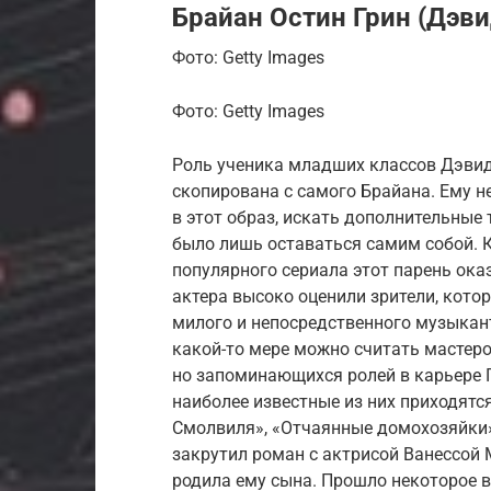
Брайан Остин Грин (Дэви
Фото: Getty Images
Фото: Getty Images
Роль ученика младших классов Дэвид
скопирована с самого Брайана. Ему 
в этот образ, искать дополнительные
было лишь оставаться самим собой. 
популярного сериала этот парень ока
актера высоко оценили зрители, кото
милого и непосредственного музыкант
какой-то мере можно считать мастеро
но запоминающихся ролей в карьере Г
наиболее известные из них приходятс
Смолвиля», «Отчаянные домохозяйки»
закрутил роман с актрисой Ванессой 
родила ему сына. Прошло некоторое в