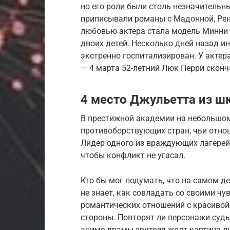
но его роли были столь незначительн
приписывали романы с Мадонной, Рене
любовью актера стала модель Минни Ш
двоих детей. Несколько дней назад 
экстренно госпитализирован. У актера
— 4 марта 52-летний Люк Перри сконч
4 место Джульетта из ш
В престижной академии на небольшом
противоборствующих стран, чьи отно
Лидер одного из враждующих лагерей
чтобы конфликт не угасал.
Кто бы мог подумать, что на самом 
не знает, как совладать со своими чу
романтических отношений с красивой
стороны. Повторят ли персонажи судь
аниме-драмы зрителя ждет картина л