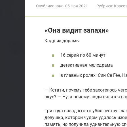
Опубликовано:
05 Ноя 2021
Рубрика:
Красо
«Она видит запахи»
Кадр из дорамы
16 серий по 60 минут
детективная мелодрама
в главных ролях: Син Се Гён, 
— Кстати, почему тебе захотелось чего
вкус? — Ну, а почему люди пялятся в 
Три года назад кто-то убил сестру гла
девушка, которой чудом удалось избе
память, но получила удивительную сп