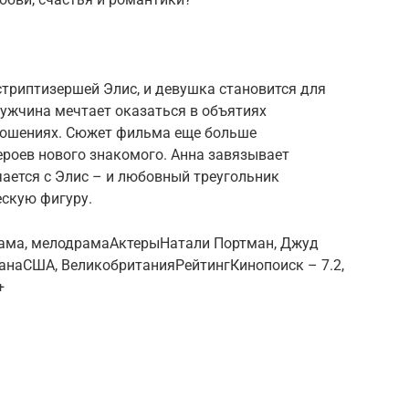
стриптизершей Элис, и девушка становится для
мужчина мечтает оказаться в объятиях
ношениях. Сюжет фильма еще больше
ероев нового знакомого. Анна завязывает
чается с Элис – и любовный треугольник
ескую фигуру.
ама, мелодрамаАктерыНатали Портман, Джуд
ранаСША, ВеликобританияРейтингКинопоиск – 7.2,
+