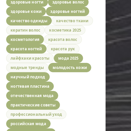
здоровые ногти
здоровье волос
здоровье кожи
здоровье ногтей
качество одежды
качество ткани
кератин волос
косметика 2025
косметология
красота волос
красота ногтей
красота рук
лайфхаки красоты
мода 2025
модные тренды
молодость кожи
научный подход
ногтевая пластина
отечественная мода
практические советы
профессиональный уход
российская мода