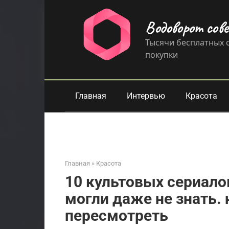
Перейти
к
Водоворот сов
контенту
Тысячи бесплатных с
покупки
Главная
Интервью
Красота
Главная
»
Красота
10 культовых сериалов
могли даже не знать.
пересмотреть