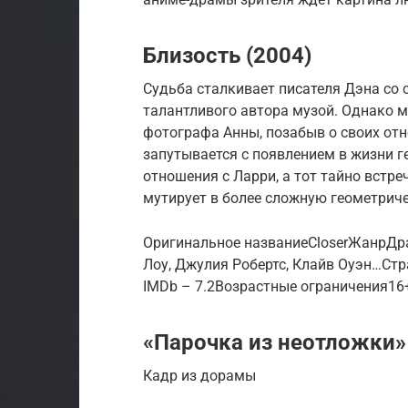
Близость (2004)
Судьба сталкивает писателя Дэна со 
талантливого автора музой. Однако 
фотографа Анны, позабыв о своих от
запутывается с появлением в жизни г
отношения с Ларри, а тот тайно встре
мутирует в более сложную геометрич
Оригинальное названиеCloserЖанрДр
Лоу, Джулия Робертс, Клайв Оуэн…Ст
IMDb – 7.2Возрастные ограничения16
«Парочка из неотложки»
Кадр из дорамы