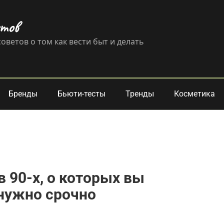
етов
оветов о том как вести быт и делать
Бренды
Бьюти-тесты
Тренды
Косметика
 90-х, о которых вы
 нужно срочно