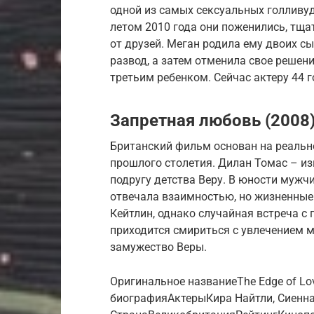
одной из самых сексуальных голливуд
летом 2010 года они поженились, тща
от друзей. Меган родила ему двоих сы
развод, а затем отменила свое решен
третьим ребенком. Сейчас актеру 44 г
Запретная любовь (2008
Британский фильм основан на реально
прошлого столетия. Дилан Томас – из
подругу детства Веру. В юности мужч
отвечала взаимностью, но жизненные
Кейтлин, однако случайная встреча с 
приходится смириться с увлечением м
замужество Веры.
Оригинальное названиеThe Edge of L
биографияАктерыКира Найтли, Сиенн