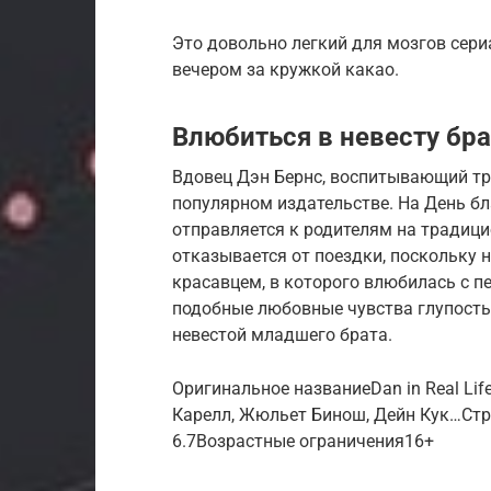
Это довольно легкий для мозгов сери
вечером за кружкой какао.
Влюбиться в невесту бра
Вдовец Дэн Бернс, воспитывающий тр
популярном издательстве. На День б
отправляется к родителям на традиц
отказывается от поездки, поскольку 
красавцем, в которого влюбилась с п
подобные любовные чувства глупостью
невестой младшего брата.
Оригинальное названиеDan in Real L
Карелл, Жюльет Бинош, Дейн Кук…Стр
6.7Возрастные ограничения16+