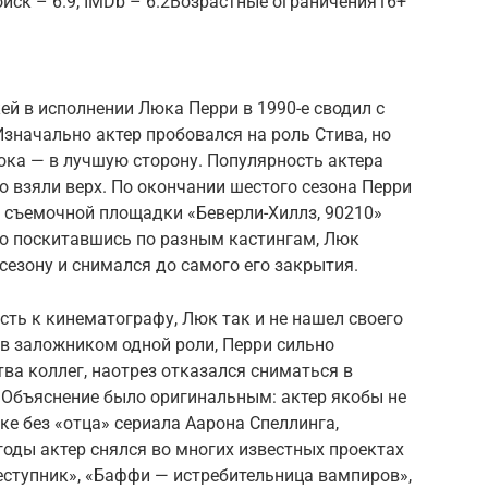
ск – 6.9, IMDb – 6.2Возрастные ограничения16+
й в исполнении Люка Перри в 1990-е сводил с
Изначально актер пробовался на роль Стива, но
юка — в лучшую сторону. Популярность актера
 взяли верх. По окончании шестого сезона Перри
и съемочной площадки «Беверли-Хиллз, 90210»
но поскитавшись по разным кастингам, Люк
сезону и снимался до самого его закрытия.
сть к кинематографу, Люк так и не нашел своего
в заложником одной роли, Перри сильно
тва коллег, наотрез отказался сниматься в
 Объяснение было оригинальным: актер якобы не
е без «отца» сериала Аарона Спеллинга,
и годы актер снялся во многих известных проектах
еступник», «Баффи — истребительница вампиров»,