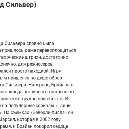
д Сильвер)
а Сильвера словно была
не пришлось даже перевоплощаться
 творческие штрихи, достаточно
Конечно, для режиссеров
зался просто находкой. Игру
рым пришелся по душе образ
а Сильвера. Наверное, Брайана в
м эпизода: количество маленьких,
рина уже трудно подсчитать. И
я на популярные сериалы «Тайны
. На съемках «Беверли-Хиллз» он
Марсил, которая в 2002 году
ремя, и Брайан покорил сердце