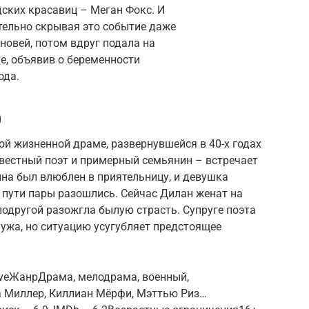
ских красавиц – Меган Фокс. И
тельно скрывая это событие даже
новей, потом вдруг подала на
ие, объявив о беременности
ода.
)
й жизненной драме, развернувшейся в 40-х годах
вестный поэт и примерный семьянин – встречает
ина был влюблен в приятельницу, и девушка
 пути пары разошлись. Сейчас Дилан женат на
подругой разожгла былую страсть. Супруге поэта
ужа, но ситуацию усугубляет предстоящее
oveЖанрДрама, мелодрама, военный,
а Миллер, Киллиан Мёрфи, Мэттью Риз…