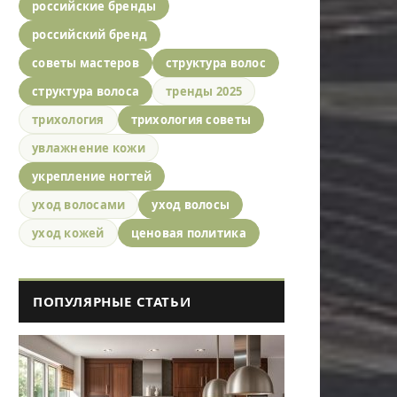
российские бренды
российский бренд
советы мастеров
структура волос
структура волоса
тренды 2025
трихология
трихология советы
увлажнение кожи
укрепление ногтей
уход волосами
уход волосы
уход кожей
ценовая политика
ПОПУЛЯРНЫЕ СТАТЬИ