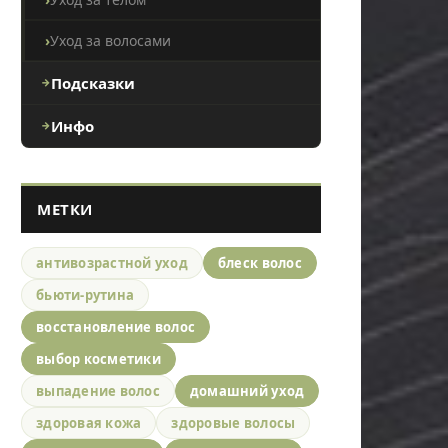
Уход за волосами
Подсказки
Инфо
МЕТКИ
антивозрастной уход
блеск волос
бьюти-рутина
восстановление волос
выбор косметики
выпадение волос
домашний уход
здоровая кожа
здоровые волосы