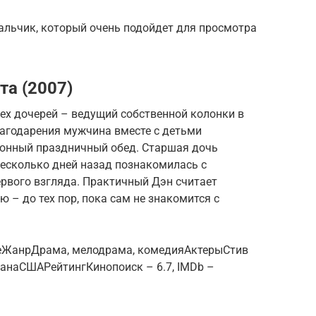
альчик, который очень подойдет для просмотра
та (2007)
ех дочерей – ведущий собственной колонки в
лагодарения мужчина вместе с детьми
ионный праздничный обед. Старшая дочь
несколько дней назад познакомилась с
ервого взгляда. Практичный Дэн считает
 – до тех пор, пока сам не знакомится с
ifeЖанрДрама, мелодрама, комедияАктерыСтив
анаСШАРейтингКинопоиск – 6.7, IMDb –