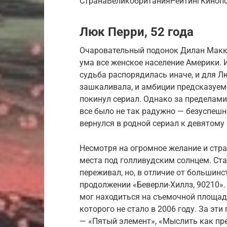
СтранаВеликобританияРейтингКинопои
Люк Перри, 52 года
Очаровательный подонок Дилан Макке
ума все женское население Америки. 
судьба распорядилась иначе, и для Л
зашкаливала, и амбиции предсказуемо
покинул сериал. Однако за пределам
все было не так радужно — безуспеш
вернулся в родной сериал к девятому 
Несмотря на огромное желание и стра
места под голливудским солнцем. Ста
переживал, но, в отличие от большинс
продолжении «Беверли-Хиллз, 90210».
мог находиться на съемочной площадк
которого не стало в 2006 году. За эт
— «Пятый элемент», «Мыслить как пр