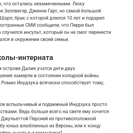
ы, что остались незамеченными. Люку
 Зеллвегер, Дженни Гарт, но самой большой
арп, брак с которой длился 10 лет и подарил
иностранные СМИ сообщили, что Перри был
 случился инсульт, который он не смог перенести
ался в окружении своей семьи.
колы-интерната
 острове Далия учатся дети двух
шения замерли в состоянии холодной войны.
 Ромио Инудзука всячески способствует тому,
деле вспыльчивый и подвижный Инудзука просто
вствами. Ведь больше всего на свете ему хочется
 Джульеттой Персией из противоположной
бу юных влюбленных из Вероны, или к концу
юбви, счастья и романтики?