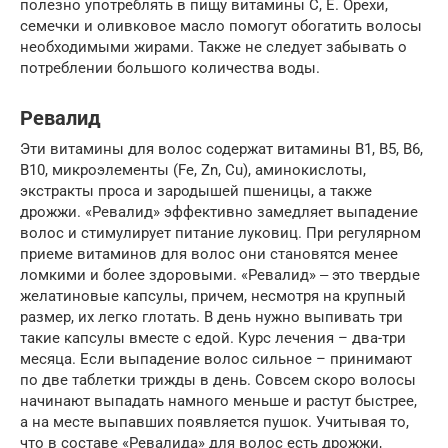
полезно употреблять в пищу витамины С, Е. Орехи,
семечки и оливковое масло помогут обогатить волосы
необходимыми жирами. Также не следует забывать о
потреблении большого количества воды.
Ревалид
Эти витамины для волос содержат витамины В1, В5, В6,
В10, микроэлементы (Fe, Zn, Cu), аминокислоты,
экстракты проса и зародышей пшеницы, а также
дрожжи. «Ревалид» эффективно замедляет выпадение
волос и стимулирует питание луковиц. При регулярном
приеме витаминов для волос они становятся менее
ломкими и более здоровыми. «Ревалид» ‒ это твердые
желатиновые капсулы, причем, несмотря на крупный
размер, их легко глотать. В день нужно выпивать три
такие капсулы вместе с едой. Курс лечения – два-три
месяца. Если выпадение волос сильное – принимают
по две таблетки трижды в день. Совсем скоро волосы
начинают выпадать намного меньше и растут быстрее,
а на месте выпавших появляется пушок. Учитывая то,
что в составе «Ревалида» для волос есть дрожжи,