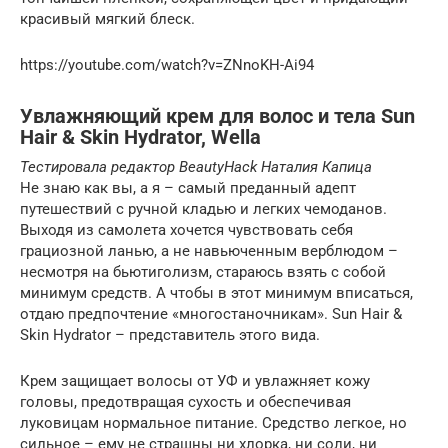
красивый мягкий блеск.
https://youtube.com/watch?v=ZNnoKH-Ai94
Увлажняющий крем для волос и тела Sun
Hair & Skin Hydrator, Wella
Тестировала редактор BeautyHack Наталия Капица
Не знаю как вы, а я – самый преданный адепт
путешествий с ручной кладью и легких чемоданов.
Выходя из самолета хочется чувствовать себя
грациозной ланью, а не навьюченным верблюдом –
несмотря на бьютиголизм, стараюсь взять с собой
минимум средств. А чтобы в этот минимум вписаться,
отдаю предпочтение «многостаночникам». Sun Hair &
Skin Hydrator – представитель этого вида.
Крем защищает волосы от УФ и увлажняет кожу
головы, предотвращая сухость и обеспечивая
луковицам нормальное питание. Средство легкое, но
сильное – ему не страшны ни хлорка, ни соли, ни