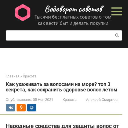
Перейти
Водоворот советов
к
контенту
Тысячи бесплатных советов о том
как вести быт и делать покупки
Поиск:
Главная
»
Красота
Как ухаживать за волосами на море? топ 3
секрета, как сохранить здоровье волос летом
Опубликовано:
05 Ноя 2021
Красота
Алексей Смирнов
Народные средства для защиты волос от