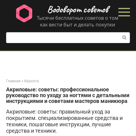
Перейти
Водоворот советов
к
контенту
Тысячи бесплатных советов о том
как вести быт и делать покупки
Поиск:
Главная
»
Красота
Акриловые: советы: профессиональное
руководство по уходу за ногтями с детальными
инструкциями и советами мастеров маникюра
Акриловые: советы: правильный уход за
покрытием. специализированные средства и
техники, пошаговые инструкции, лучшие
средства и техники.