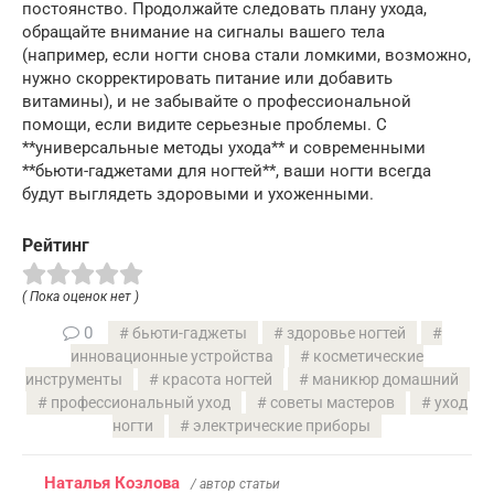
постоянство. Продолжайте следовать плану ухода,
обращайте внимание на сигналы вашего тела
(например, если ногти снова стали ломкими, возможно,
нужно скорректировать питание или добавить
витамины), и не забывайте о профессиональной
помощи, если видите серьезные проблемы. С
**универсальные методы ухода** и современными
**бьюти-гаджетами для ногтей**, ваши ногти всегда
будут выглядеть здоровыми и ухоженными.
Рейтинг
( Пока оценок нет )
0
бьюти-гаджеты
здоровье ногтей
инновационные устройства
косметические
инструменты
красота ногтей
маникюр домашний
профессиональный уход
советы мастеров
уход
ногти
электрические приборы
Наталья Козлова
/ автор статьи