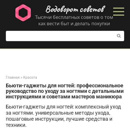
Перейти
Водоворот советов
к
контенту
Тысячи бесплатных советов о том
как вести быт и делать покупки
Поиск:
Главная
»
Красота
Бьюти-гаджеты для ногтей: профессиональное
руководство по уходу за ногтями с детальными
инструкциями и советами мастеров маникюра
Бьюти-гаджеты для ногтей: комплексный уход
за ногтями. универсальные методы ухода,
пошаговые инструкции, лучшие средства и
техники.