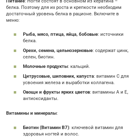
Питание
: Ногти состоят в основном из кератина –
белка. Поэтому для их роста и крепкости необходим
достаточный уровень белка в рационе. Включите в
меню:
Рыба, мясо, птица, яйца, бобовые
: источники
белка.
Орехи, семена, цельнозерновые
: содержат цинк,
селен, биотин.
Молочные продукты
: кальций.
Цитрусовые, шиповник, капуста
: витамин C для
усвоения железа и выработки коллагена.
Овощи и фрукты ярких цветов
: витамины A и E,
антиоксиданты.
Витамины и минералы
:
Биотин (Витамин B7)
: ключевой витамин для
здоровья ногтей и волос.