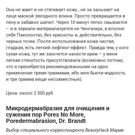
Она не жжет и не стягивает кожу , не за засыхает на
лице маской звездного воина. Просто превращается в
пену и забавно шипит. Через 10 минут легко смывается
– и в зеркале материализуется не Чингачкук, а вполне
себе Пакохонтас, без красноты и, действительно, без
черных точек. После использования кожа чистая,
гладкая, есть легкий лифтинг-эффект. Правда тем, у кого
сухая кожа, тут же захочется нанести крем – у меня
легкая стянутость присутствовала (возможно потому,
что я пренебрегла рекомендованными на одно
применение тремя граммами, ибо моя бьюти-жадность
и три грамма вещи несовместные).
Цена: около 2 500 руб.
Микродермабразия для очищения и
сужения пор Pores No More,
Poredermabrasion, Dr. Brandt
Выбор специального корреспондента BeautyHack Марии