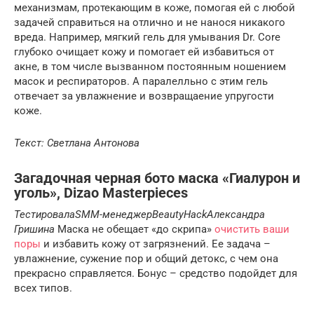
механизмам, протекающим в коже, помогая ей с любой
задачей справиться на отлично и не нанося никакого
вреда. Например, мягкий гель для умывания Dr. Core
глубоко очищает кожу и помогает ей избавиться от
акне, в том числе вызванном постоянным ношением
масок и респираторов. А паралелльно с этим гель
отвечает за увлажнение и возвращаение упругости
коже.
Текст: Светлана Антонова
Загадочная черная бото маска «Гиалурон и
уголь», Dizao Masterpieces
Тестировала
SMM-
менеджер
BeautyHack
Александра
Гришина
Маска не обещает «до скрипа»
очистить ваши
поры
и избавить кожу от загрязнений. Ее задача –
увлажнение, сужение пор и общий детокс, с чем она
прекрасно справляется. Бонус – средство подойдет для
всех типов.