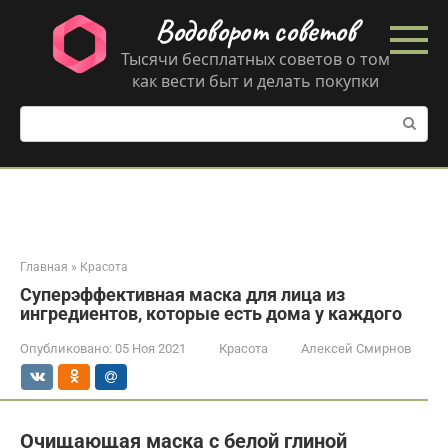
Перейти
Водоворот советов
к
контенту
Тысячи бесплатных советов о том
как вести быт и делать покупки
Поиск:
Главная
»
Красота
Суперэффективная маска для лица из
ингредиентов, которые есть дома у каждого
Опубликовано:
05 Ноя 2021
Красота
Алексей Смирнов
Очищающая маска с белой глиной