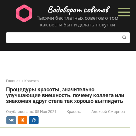
Перейти
Водоворот советов
к
контенту
Тысячи бесплатных советов о том
как вести быт и делать покупки
Поиск:
Главная
»
Красота
Процедуры красоты, значительно
улучшающие внешность. почему коллега или
знакомая вдруг стала так хорошо выглядеть
Опубликовано:
05 Ноя 2021
Красота
Алексей Смирнов