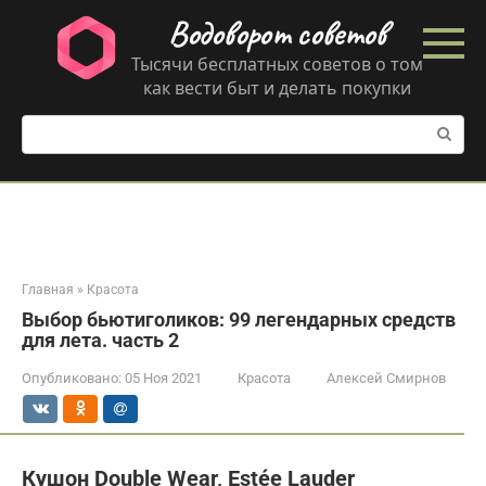
Перейти
Водоворот советов
к
контенту
Тысячи бесплатных советов о том
как вести быт и делать покупки
Поиск:
Главная
»
Красота
Выбор бьютиголиков: 99 легендарных средств
для лета. часть 2
Опубликовано:
05 Ноя 2021
Красота
Алексей Смирнов
Кушон Double Wear, Estée Lauder