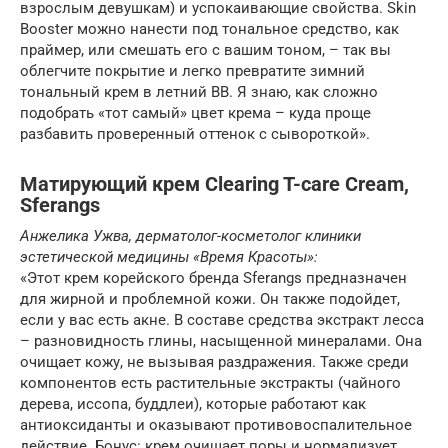
взрослым девушкам) и успокаивающие свойства. Skin
Booster можно нанести под тональное средство, как
праймер, или смешать его с вашим тоном, – так вы
облегчите покрытие и легко превратите зимний
тональный крем в летний BB. Я знаю, как сложно
подобрать «тот самый» цвет крема – куда проще
разбавить проверенный оттенок с сывороткой».
Матирующий крем Clearing T-care Cream,
Sferangs
Анжелика Ужва, дерматолог-косметолог клиники
эстетической медицины «Время Красоты»:
«Этот крем корейского бренда Sferangs предназначен
для жирной и проблемной кожи. Он также подойдет,
если у вас есть акне. В составе средства экстракт лесса
– разновидность глины, насыщенной минералами. Она
очищает кожу, не вызывая раздражения. Также среди
компонентов есть растительные экстракты (чайного
дерева, иссопа, буддлеи), которые работают как
антиоксиданты и оказывают противовоспалительное
действие. Бонус: крем очищает поры и нормализует