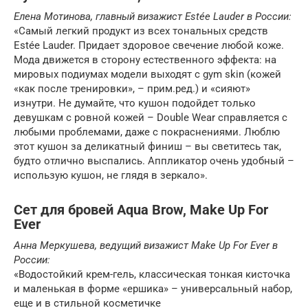
Елена Мотинова, главный визажист Estée Lauder в России:
«Самый легкий продукт из всех тональных средств
Estée Lauder. Придает здоровое свечение любой коже.
Мода движется в сторону естественного эффекта: на
мировых подиумах модели выходят с gym skin (кожей
«как после тренировки», – прим.ред.) и «сияют»
изнутри. Не думайте, что кушон подойдет только
девушкам с ровной кожей – Double Wear справляется с
любыми проблемами, даже с покраснениями. Люблю
этот кушон за деликатный финиш – вы светитесь так,
будто отлично выспались. Аппликатор очень удобный –
использую кушон, не глядя в зеркало».
Сет для бровей Aqua Brow, Make Up For
Ever
Анна Меркушева, ведущий визажист Make Up For Ever в
России:
«Водостойкий крем-гель, классическая тонкая кисточка
и маленькая в форме «ершика» – универсальный набор,
еще и в стильной косметичке