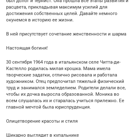
был долог и тернист. Она прошла все этапы развития и
расцвета, прикладывая максимум усилий для
достижения собственных целей. Давайте немного
окунемся в историю ее жизни.
В ней присутствует сочетание женственности и шарма
Настоящая богиня!
30 сентября 1964 года в итальянском селе Читта-ди-
Кастелло родилась милая крошка. Мама имела
творческие задатки, отлично рисовала и работала
художником. Отец предпочитал тяжелый физический
труд и занимался земледелием. Родители делали все,
чтобы их дочка выросла образованной. Моника во
всем слушалась их и старалась учиться прилежно. Ее
главной мечтой была юриспруденция.
Олицетворение красоты и стиля
Шикарно выглядит в купальнике