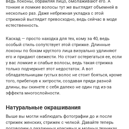
ведь локоны, обрамляя лицо, омолаживают его. А
тонкие и ломкие волосы тут же выглядят объемней в
несколько раз. Даже небрежная укладка с этой
стрижкой выглядит превосходно, ведь сейчас в моде
естественность.
Каскад — просто находка для тех, кому за 40, ведь
особый стиль сопутствует этой стрижке. Длинные
локоны по бокам круглого лица визуально удлиняют
его и придают свежести. Но стоит остерегаться ее, если
у вас ломкие и слабые волосы, ведь такая стрижка
только подчеркнет этот недостаток. А вот
обладательницам густых волос не стоит бояться, кроме
того, прибегнув к хитрости, создавая пряди разной
длины, вы скинете с себя далеко не один год из-за
эффекта многослойности.
Натуральные окрашивания
Выше вы могли наблюдать фотографии до и после
стрижек женских, стрижек с челкой. Давайте теперь
поговорим о различных красивых и модных техниках