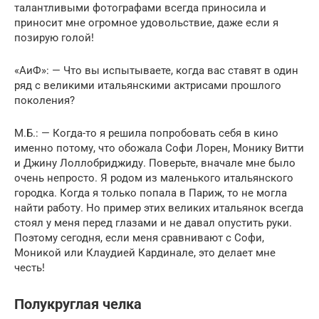
талантливыми фотографами всегда приносила и
приносит мне о­громное удовольствие, даже если я
позирую голой!
«АиФ»: — Что вы испытываете, когда вас ставят в один
ряд с великими итальянскими актрисами прошлого
поколения?
М.Б.: — Когда-то я решила попробовать себя в кино
именно потому, что обожала Софи Лорен, Монику Витти
и Джину Лоллобриджиду. Поверьте, вначале мне было
очень непросто. Я родом из маленького итальянского
городка. Когда я только попала в Париж, то не могла
найти работу. Но пример этих великих итальянок всегда
стоял у меня перед глазами и не давал опустить руки.
Поэтому сегодня, если меня сравнивают с Софи,
Моникой или Клаудией Кардинале, это делает мне
честь!
Полукруглая челка