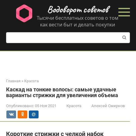
Перейти
Водоворот советов
к
контенту
Тысячи бесплатных советов о том
как вести быт и делать покупки
Поиск:
Главная
»
Красота
Каскад на тонкие волосы: самые удачные
варианты стрижки для увеличения объема
Опубликовано:
05 Ноя 2021
Красота
Алексей Смирнов
Короткие стрижки с челкой набок