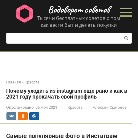
Перейти
Водоворот советов
к
контенту
Тысячи бесплатных советов о том
как вести быт и делать покупки
Поиск:
Главная
»
Красота
Почему уходить из instagram еще рано и как в
2021 году прокачать свой профиль
Опубликовано:
05 Ноя 2021
Красота
Алексей Смирнов
Самые популярные фото в Инстаграм