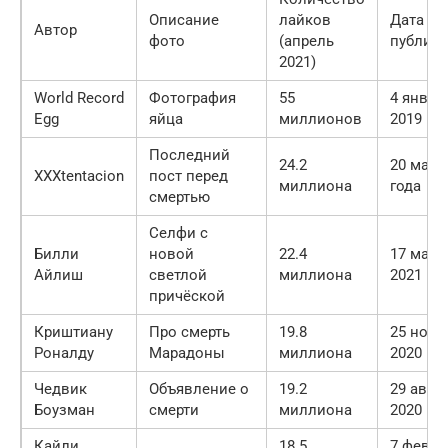
Описание
лайков
Дата
Автор
фото
(апрель
публик
2021)
World Record
Фотография
55
4 январ
Egg
яйца
миллионов
2019 го
Последний
24.2
20 мая 
XXXtentacion
пост перед
миллиона
года
смертью
Селфи с
Билли
новой
22.4
17 март
Айлиш
светлой
миллиона
2021 го
причёской
Криштиану
Про смерть
19.8
25 нояб
Роналду
Марадоны
миллиона
2020 го
Чедвик
Объявление о
19.2
29 авгу
Боузман
смерти
миллиона
2020 го
Кайли
18.5
7 февра