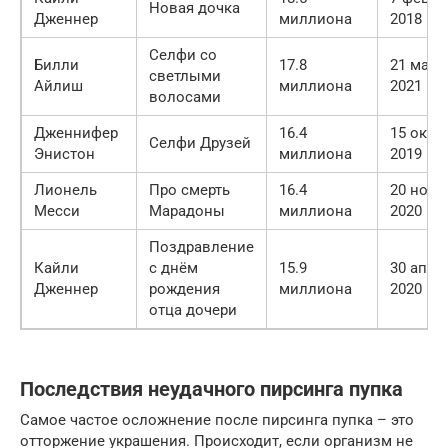
Новая дочка
Дженнер
миллиона
2018 го
Селфи со
Билли
17.8
21 март
светлыми
Айлиш
миллиона
2021 го
волосами
Дженнифер
16.4
15 октя
Селфи Друзей
Энистон
миллиона
2019 го
Лионель
Про смерть
16.4
20 нояб
Месси
Марадоны
миллиона
2020 го
Поздравление
Кайли
с днём
15.9
30 апре
Дженнер
рождения
миллиона
2020 го
отца дочери
Последствия неудачного пирсинга пупка
Самое частое осложнение после пирсинга пупка – это
отторжение украшения. Происходит, если организм не