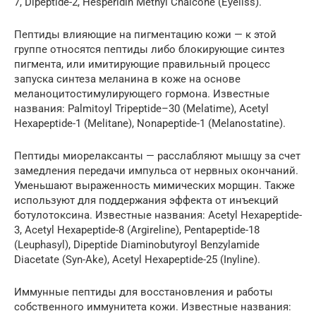
7, Dipeptide-2, Hesperidin Methyl Chalcone (Eyeliss).
Пептиды влияющие на пигментацию кожи — к этой
группе относятся пептиды либо блокирующие синтез
пигмента, или имитирующие правильный процесс
запуска синтеза меланина в коже на основе
меланоцитостимулирующего гормона. Известные
названия: Palmitoyl Tripeptide–30 (Melatime), Acetyl
Hexapeptide-1 (Melitane), Nonapeptide-1 (Melanostatine).
Пептиды миорелаксанты — расслабляют мышцу за счет
замедления передачи импульса от нервных окончаний.
Уменьшают выраженность мимических морщин. Также
используют для поддержания эффекта от инъекций
ботулотоксина. Известные названия: Acetyl Hexapeptide-
3, Acetyl Hexapeptide-8 (Argireline), Pentapeptide-18
(Leuphasyl), Dipeptide Diaminobutyroyl Benzylamide
Diacetate (Syn-Ake), Acetyl Hexapeptide-25 (Inyline).
Иммунные пептиды для восстановления и работы
собственного иммунитета кожи. Известные названия: