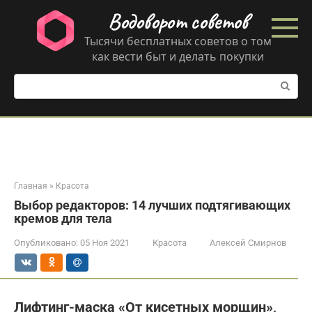
Перейти
Водоворот советов
к
контенту
Тысячи бесплатных советов о том
как вести быт и делать покупки
Поиск:
Главная
»
Красота
Выбор редакторов: 14 лучших подтягивающих
кремов для тела
Опубликовано:
05 Ноя 2021
Красота
Алексей Смирнов
Лифтинг-маска «От кисетных морщин»,