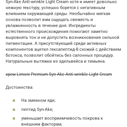
Syn-Ake Anti-wrinkle Light Cream хотя и имеет довольно
нежную текстуру, успешно борется с негативным
влиянием окружающей среды. Необычайно мягкая
основа позволит вам ощущать свежесть и
увлажненность в течение дня. Ингредиенты
естественного происхождения помогают заметно
выровнять тон и не допустить возникновение сильной
пигментации. А присутствующий среди активных
компонентов ацетил гексапептид-8 схожий с действием
ботокса, позволит обойтись без салонных процедур.
Натуральные вытяжки из эдельвейса и тимьяна.
крем Limoni Premium Syn-Ake Anti-wrinkle Light Cream
Достоинства:
На змеином яде;
пептид Syn-Ake;
уменьшает восприимчивость покрова к
внешним факторам;