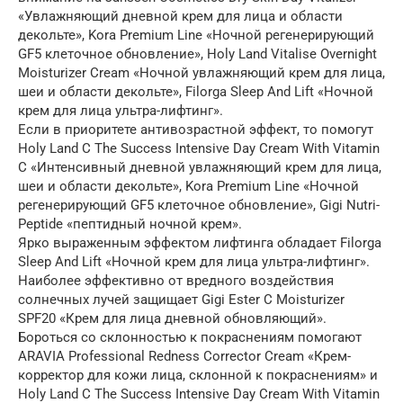
«Увлажняющий дневной крем для лица и области
декольте», Kora Premium Line «Ночной регенерирующий
GF5 клеточное обновление», Holy Land Vitalise Overnight
Moisturizer Cream «Ночной увлажняющий крем для лица,
шеи и области декольте», Filorga Sleep And Lift «Ночной
крем для лица ультра-лифтинг».
Если в приоритете антивозрастной эффект, то помогут
Holy Land C The Success Intensive Day Cream With Vitamin
C «Интенсивный дневной увлажняющий крем для лица,
шеи и области декольте», Kora Premium Line «Ночной
регенерирующий GF5 клеточное обновление», Gigi Nutri-
Peptide «пептидный ночной крем».
Ярко выраженным эффектом лифтинга обладает Filorga
Sleep And Lift «Ночной крем для лица ультра-лифтинг».
Наиболее эффективно от вредного воздействия
солнечных лучей защищает Gigi Ester C Moisturizer
SPF20 «Крем для лица дневной обновляющий».
Бороться со склонностью к покраснениям помогают
ARAVIA Professional Redness Corrector Cream «Крем-
корректор для кожи лица, склонной к покраснениям» и
Holy Land C The Success Intensive Day Cream With Vitamin