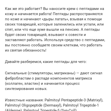
Как же это работает? Вы наносите крем с пептидами на
кожу и начинается работа! Пептиды распространяются
по коже и начинают «дыры латать», взывая к помощи
своих товарищей, которые заленились или устали, или
спят, или что еще хуже вышли на пенсию. А пептиды
будят своих товарищей, взывают к совести и
заставляют работать. Используя средство с пептидами,
вы постоянно сообщаете своим клеткам, что работать
их святая обязанность!
Давайте разберемся, какие пептиды для чего:
Сигнальные (стимуляторы, матриканы) — дают сигнал
фибробластам о распаде компонентов матрикса
(коллаген, эластин) и начинается процесс
синтезирования новых.
Известные названия: Palmitoyl Pentapeptide-3 (Matrixyl),
Palmitoyl Oligopeptide (Dermaxyl), Palmitoyl Tripeptide-1
(Aldenine), Palmitoyl Tripeptide-5 (Syn-Coll).