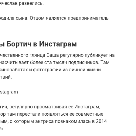
Вячеслав развелись.
 родила сына. Отцом является предприниматель
ы Бортич в Инстаграм
чественного глянца Саша регулярно публикует на
 насчитывает более ста тысяч подписчиков. Там
киноработах и фотографии из личной жизни
твий.
nstagram
ич, регулярно просматривая ее Инстаграм,
пор там перестали появляться ее совместные
ым, с которым актриса познакомилась в 2014
е»