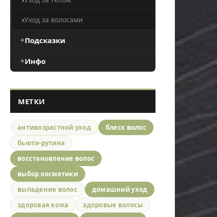
Уход за волосами
Подсказки
Инфо
МЕТКИ
антивозрастной уход
блеск волос
бьюти-рутина
восстановление волос
выбор косметики
выпадение волос
домашний уход
здоровая кожа
здоровые волосы