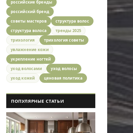
российские бренды
российский бренд
советы мастеров
структура волос
структура волоса
тренды 2025
трихология
трихология советы
увлажнение кожи
укрепление ногтей
уход волосами
уход волосы
уход кожей
ценовая политика
ПОПУЛЯРНЫЕ СТАТЬИ