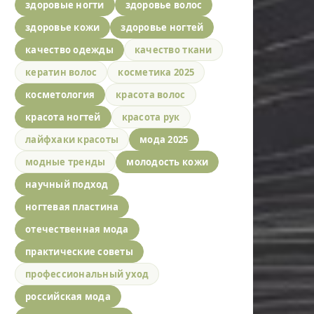
здоровые ногти
здоровье волос
здоровье кожи
здоровье ногтей
качество одежды
качество ткани
кератин волос
косметика 2025
косметология
красота волос
красота ногтей
красота рук
лайфхаки красоты
мода 2025
модные тренды
молодость кожи
научный подход
ногтевая пластина
отечественная мода
практические советы
профессиональный уход
российская мода