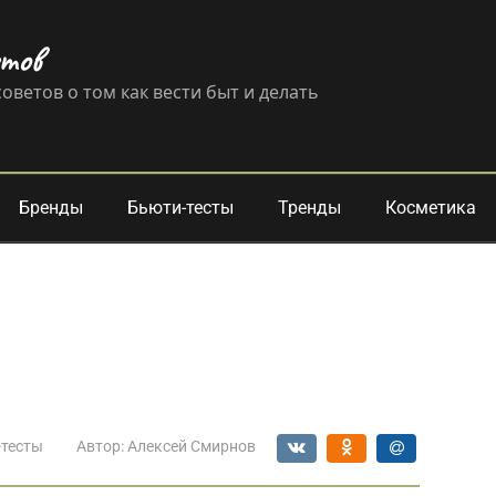
етов
оветов о том как вести быт и делать
Бренды
Бьюти-тесты
Тренды
Косметика
-тесты
Автор:
Алексей Смирнов