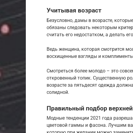
Учитывая возраст
Безусловно, дамы в возрасте, которы
обязаны следовать некоторым критер
считать его недостатком, а делать е
Ведь женщина, которая смотрится мол
восхищенные взгляды и комплименты, 
Смотреться более молодо – это совсе
откровенный топик. Существенную рол
возрасте за пятьдесят одежда должна
солидной.
Правильный подбор верхне
Модные тенденции 2021 года разреш
цветовой гаммы и фасона. Лучшим ва
которую при желании можно заменит