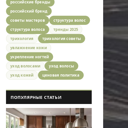
российские бренды
российский бренд
советы мастеров
структура волос
структура волоса
тренды 2025
трихология
трихология советы
увлажнение кожи
укрепление ногтей
уход волосами
уход волосы
уход кожей
ценовая политика
ПОПУЛЯРНЫЕ СТАТЬИ