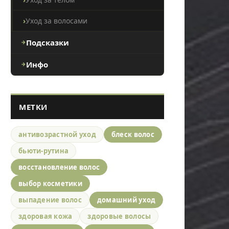
Уход за волосами
Подсказки
Инфо
МЕТКИ
антивозрастной уход
блеск волос
бьюти-рутина
восстановление волос
выбор косметики
выпадение волос
домашний уход
здоровая кожа
здоровые волосы