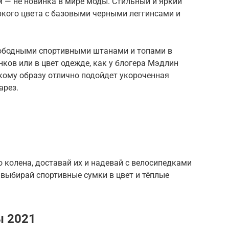
 — не новинка в мире моды. Стильный и яркий
яркого цвета с базовыми черными леггинсами и
вободными спортивными штанами и топами в
ков или в цвет одежде, как у блогера Мэдлин
акому образу отлично подойдет укороченная
арез.
о колена, доставай их и надевай с велосипедками
 выбирай спортивные сумки в цвет и тёплые
ы 2021