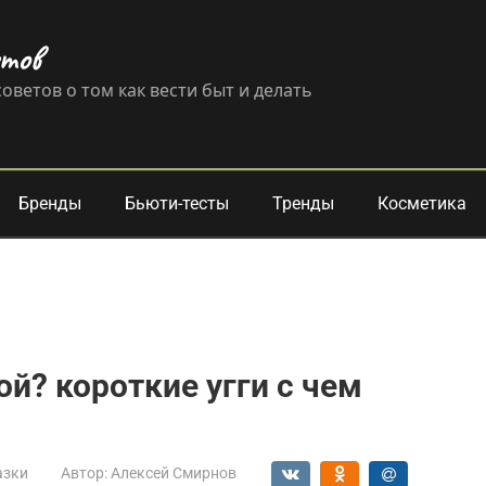
етов
оветов о том как вести быт и делать
Бренды
Бьюти-тесты
Тренды
Косметика
ой? короткие угги с чем
азки
Автор:
Алексей Смирнов