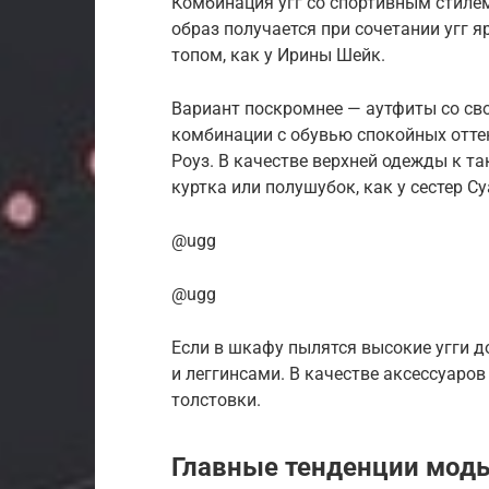
Комбинация угг со спортивным стилем
образ получается при сочетании угг 
топом, как у Ирины Шейк.
Вариант поскромнее — аутфиты со с
комбинации с обувью спокойных оттен
Роуз. В качестве верхней одежды к т
куртка или полушубок, как у сестер Су
@ugg
@ugg
Если в шкафу пылятся высокие угги д
и леггинсами. В качестве аксессуаров
толстовки.
Главные тенденции мод