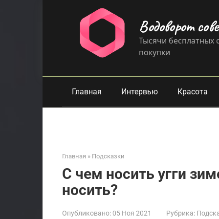
Перейти
к
Водоворот сов
контенту
Тысячи бесплатных с
покупки
Главная
Интервью
Красота
Главная
»
Подсказки
С чем носить угги зим
носить?
Опубликовано:
05 Ноя 2021
Рубрика:
Подск