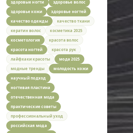
здоровые ногти
здоровье волос
здоровье кожи
здоровье ногтей
качество одежды
качество ткани
кератин волос
косметика 2025
косметология
красота волос
красота ногтей
красота рук
лайфхаки красоты
мода 2025
модные тренды
молодость кожи
научный подход
ногтевая пластина
отечественная мода
практические советы
профессиональный уход
российская мода