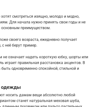
е хотят смотреться изящно, молодо и модно,
иям. Для начала нужно принять свои годы и не
го основным преимуществом.
оже своего возраста, ежедневно получает
с неё берут пример.
м не означает надеть короткую юбку, шорты или
ь играет правильная расстановка акцентов. В
 быть одновременно спокойной, стильной и
й одежды
ают носить дамам вещи абсолютно любой
риантом станет натуральная меховая шуба,
ь длинным пуховиком или пальто пастельных