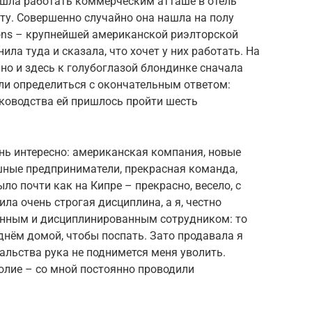
ошла работать коммерческим атташе в отель
ату. Совершенно случайно она нашла на полу
bons – крупнейшей американской риэлторской
ла туда и сказала, что хочет у них работать. На
 но и здесь к голубоглазой блондинке сначала
гли определиться с окончательным ответом:
уководства ей пришлось пройти шесть
ень интересно: американская компания, новые
ешные предприниматели, прекрасная команда,
ло почти как на Кипре – прекрасно, весело, с
ла очень строгая дисциплина, а я, честно
анным и дисциплинированным сотрудником: то
 днём домой, чтобы поспать. Зато продавала я
чальства рука не поднимется меня уволить.
олие – со мной постоянно проводили