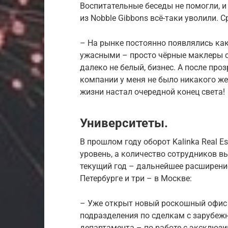
Воспитательные беседы не помогли, и
из Nobble Gibbons всё-таки уволили. С
– На рынке постоянно появлялись как
ужасными – просто чёрные маклеры с
далеко не белый, бизнес. А после про
компании у меня не было никакого же
жизни настал очередной конец света!
Университеты.
В прошлом году оборот Kalinka Real E
уровень, а количество сотрудников вы
текущий год – дальнейшее расширени
Петербурге и три – в Москве:
– Уже открыт новый роскошный офис 
подразделения по сделкам с зарубеж
департамента – по работе с эксклюзи