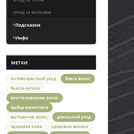
Уход за волосами
Подсказки
Инфо
МЕТКИ
антивозрастной уход
блеск волос
бьюти-рутина
восстановление волос
выбор косметики
выпадение волос
домашний уход
здоровая кожа
здоровые волосы