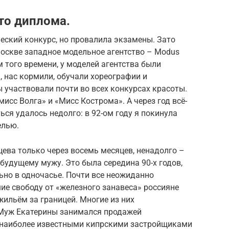
то диплома.
ческий конкурс, но провалила экзамены. Зато
Москве западное модельное агентство – Modus
ам того времени, у моделей агентства были
 нас кормили, обучали хореографии и
 участвовали почти во всех конкурсах красоты.
мисс Волга» и «Мисс Кострома». А через год всё-
ься удалось недолго: в 92-ом году я покинула
елью.
ева только через восемь месяцев, ненадолго –
 будущему мужу. Это была середина 90-х годов,
ьно в одночасье. Почти все неожиданно
ие свободу от «железного занавеса» россияне
ильём за границей. Многие из них
 Муж Екатерины занимался продажей
 наиболее известными кипрскими застройщиками