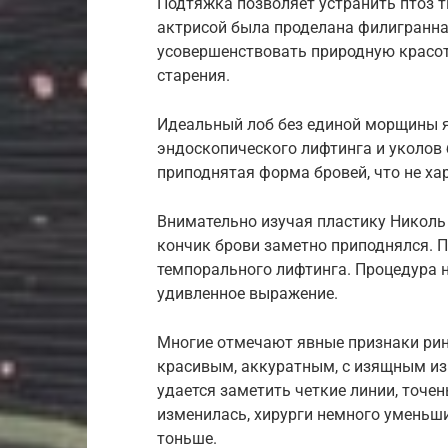
Подтяжка позволяет устранить птоз тк
актрисой была проделана филигранна
усовершенствовать природную красот
старения.
Идеальный лоб без единой морщины я
эндоскопического лифтинга и уколов
приподнятая форма бровей, что не ха
Внимательно изучая пластику Николь 
кончик брови заметно приподнялся. 
темпорального лифтинга. Процедура н
удивленное выражение.
Многие отмечают явные признаки рин
красивым, аккуратным, с изящным из
удается заметить четкие линии, точе
изменилась, хирурги немного уменьшил
тоньше.