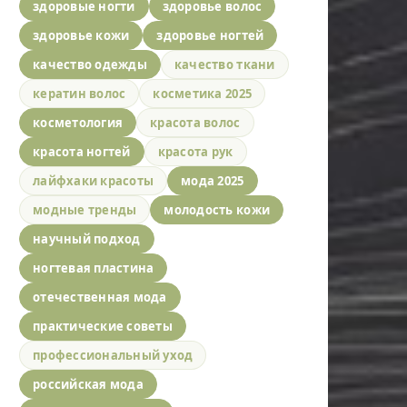
здоровые ногти
здоровье волос
здоровье кожи
здоровье ногтей
качество одежды
качество ткани
кератин волос
косметика 2025
косметология
красота волос
красота ногтей
красота рук
лайфхаки красоты
мода 2025
модные тренды
молодость кожи
научный подход
ногтевая пластина
отечественная мода
практические советы
профессиональный уход
российская мода