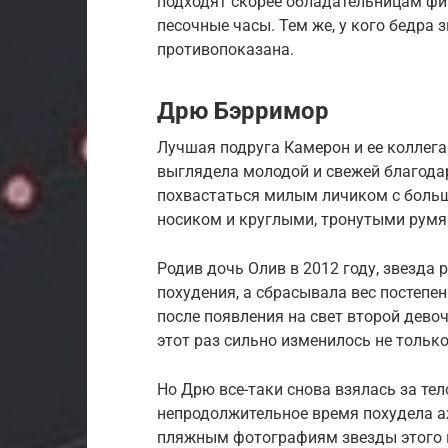
подходят скорее обладательницам фи
песочные часы. Тем же, у кого бедра 
противопоказана.
Дрю Бэрримор
Лучшая подруга Камерон и ее коллег
выглядела молодой и свежей благода
похвастаться милым личиком с боль
носиком и круглыми, тронутыми рум
Родив дочь Олив в 2012 году, звезда 
похудения, а сбрасывала вес постепен
после появления на свет второй дево
этот раз сильно изменилось не только 
Но Дрю все-таки снова взялась за те
непродолжительное время похудела а
пляжным фотографиям звезды этого и