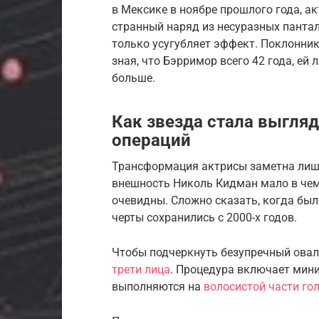
в Мексике в ноябре прошлого года, ак
странный наряд из несуразных пантал
только усугубляет эффект. Поклонник
зная, что Бэрримор всего 42 года, ей 
больше.
Как звезда стала выгля
операций
Трансформация актрисы заметна лишь
внешность Николь Кидман мало в чем 
очевидны. Сложно сказать, когда бы
черты сохранились с 2000-х годов.
Чтобы подчеркнуть безупречный овал
трети лица
. Процедура включает мин
выполняются на
волосистой части го