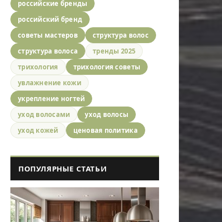
российские бренды
российский бренд
советы мастеров
структура волос
структура волоса
тренды 2025
трихология
трихология советы
увлажнение кожи
укрепление ногтей
уход волосами
уход волосы
уход кожей
ценовая политика
ПОПУЛЯРНЫЕ СТАТЬИ