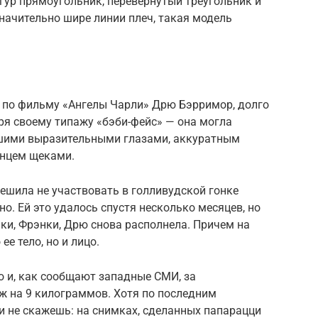
гур прямоугольник, перевернутый треугольник и
значительно шире линии плеч, такая модель
а по фильму «Ангелы Чарли» Дрю Бэрримор, долго
ря своему типажу «бэби-фейс» — она могла
шими выразительными глазами, аккуратным
янцем щеками.
решила не участвовать в голливудской гонке
но. Ей это удалось спустя несколько месяцев, но
чки, Фрэнки, Дрю снова располнела. Причем на
ее тело, но и лицо.
ло и, как сообщают западные СМИ, за
ж на 9 килограммов. Хотя по последним
 не скажешь: на снимках, сделанных папарацци