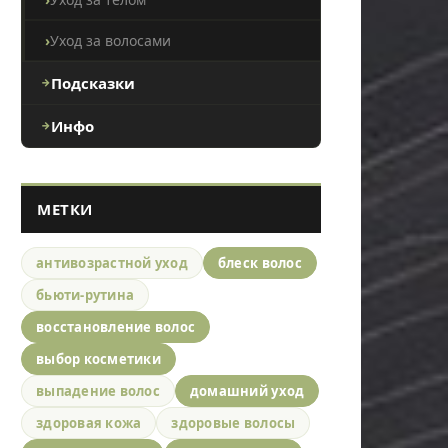
Уход за волосами
Подсказки
Инфо
МЕТКИ
антивозрастной уход
блеск волос
бьюти-рутина
восстановление волос
выбор косметики
выпадение волос
домашний уход
здоровая кожа
здоровые волосы