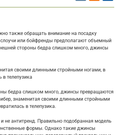
ажно также обращать внимание на посадку
к слоучи или бойфренды предполагают объемный
 внешней стороны бедра слишком много, джинсы
енитая своими длинными стройными ногами, в
ь в телепузика
роны бедра слишком много, джинсы превращаются
Бибер, знаменитая своими длинными стройными
евратилась в телепузика.
 и не антитренд. Правильно подобранная модель
енственные формы. Однако такие джинсы