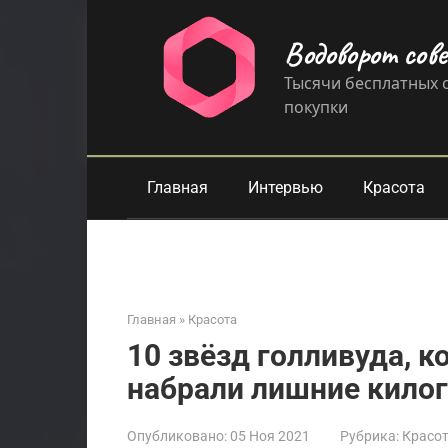
Перейти
к
Водоворот сов
контенту
Тысячи бесплатных с
покупки
Главная
Интервью
Красота
Главная
»
Красота
10 звёзд голливуда, к
набрали лишние кил
Опубликовано:
05 Ноя 2021
Рубрика:
Красо