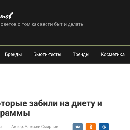
етов
оветов о том как вести быт и делать
Бренды
Бьюти-тесты
Тренды
Косметика
оторые забили на диету и
ограммы
та
Автор:
Алексей Смирнов