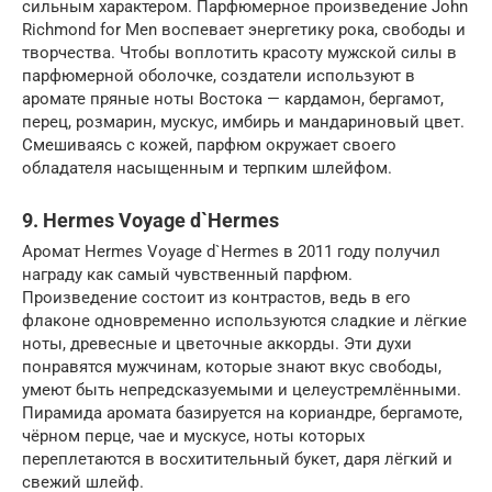
сильным характером. Парфюмерное произведение John
Richmond for Men воспевает энергетику рока, свободы и
творчества. Чтобы воплотить красоту мужской силы в
парфюмерной оболочке, создатели используют в
аромате пряные ноты Востока — кардамон, бергамот,
перец, розмарин, мускус, имбирь и мандариновый цвет.
Смешиваясь с кожей, парфюм окружает своего
обладателя насыщенным и терпким шлейфом.
9. Hermes Voyage d`Hermes
Аромат Hermes Voyage d`Hermes в 2011 году получил
награду как самый чувственный парфюм.
Произведение состоит из контрастов, ведь в его
флаконе одновременно используются сладкие и лёгкие
ноты, древесные и цветочные аккорды. Эти духи
понравятся мужчинам, которые знают вкус свободы,
умеют быть непредсказуемыми и целеустремлёнными.
Пирамида аромата базируется на кориандре, бергамоте,
чёрном перце, чае и мускусе, ноты которых
переплетаются в восхитительный букет, даря лёгкий и
свежий шлейф.