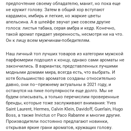
предпочтение своему обладателю, манит, но пока еще
не кружит голову. Затем в общий хор вступают
кардамон, имбирь и легкие, но жаркие цветы
апельсина. А в шлейфе звучат уже совсем другие
голоса: листья табака, серая амбра и кедр. Конечно,
такой аромат придает уверенность, несмотря ни на что.
Он к лицу всем мужчинам-победителям.
Наш личный топ лучших товаров из категории мужской
парфюмерии подошел к концу, однако сами ароматы не
закончились. В вариантах, представленных лучшими
модными домами мира, всегда есть, что выбрать. И
хотя большинство ароматов созданы относительно
давно, они по–прежнему актуальны в 2021 году, и
останутся на пике популярности еще долго. Мы не
будем описывать, а только перечислим проверенные
бренды, которые тоже заслуживают внимания: Yves
Saint Laurent, Hermes, Calvin Klein, Davidoff, Guerlain, Hugo
Boss, а также Invictus от Paco Rabanne и многие другие.
Производители постоянно предлагают новинки,
открывая яркие грани ароматов, кружащих голову.