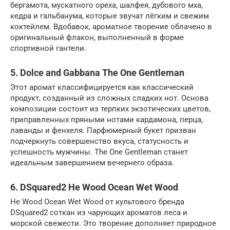
бергамота, мускатного ореха, шалфея, дубового мха,
кедра и гальбанума, которые звучат лёгким и свежим
коктейлем. Вдобавок, ароматное творение облачено в
оригинальный флакон, выполненный в форме
спортивной гантели.
5. Dolce and Gabbana The One Gentleman
Этот аромат классифицируется как классический
продукт, созданный из сложных сладких нот. Основа
композиции состоит из терпких экзотических цветов,
приправленных пряными нотами кардамона, перца,
лаванды и фенхеля. Парфюмерный букет призван
подчеркнуть совершенство вкуса, статусность и
успешность мужчины. The One Gentleman станет
идеальным завершением вечернего образа.
6. DSquared2 He Wood Ocean Wet Wood
He Wood Ocean Wet Wood от культового бренда
DSquared2 соткан из чарующих ароматов леса и
морской свежести. Это творение дополняет природное